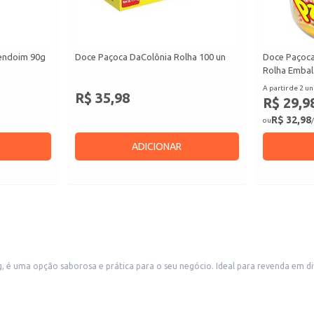
endoim 90g
Doce Paçoca DaColônia Rolha 100 un
Doce Paçoca
Rolha Embal
A partir de 2 un
R$ 35,98
R$ 29,9
R$ 32,98
ou
/
ADICIONAR
é uma opção saborosa e prática para o seu negócio. Ideal para revenda em div
manuseio e a venda, além de garantir a conservação do produto.