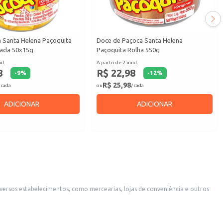
 Santa Helena Paçoquita
Doce de Paçoca Santa Helena
ada 50x15g
Paçoquita Rolha 550g
id.
A partir de 2 unid.
8
R$ 22,98
-
9
%
-
12
%
R$ 25,98
 cada
ou
/ cada
ADICIONAR
ADICIONAR
ersos estabelecimentos, como mercearias, lojas de conveniência e outros