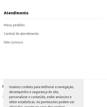
Categoria: Doce de amendoim
Dicas de Uso:
Ideal para revenda em pequenos comércios.
Atendimento
Perfeito para compor cestas de presentes e kits de guloseimas.
Pode ser oferecido como acompanhamento de cafés e chás.
O Doce de Paçoca Santa Helena Paçoquita Rolha Pamonha Caixeta oferece prati
Meus pedidos
Central de atendimento
Fale conosco
Formas de pagamento
Usamos cookies para melhorar a navegação,
desempenho e segurança do site,
personalizar o conteúdo, exibir anúncios e
obter estatísticas. As permissões podem ser