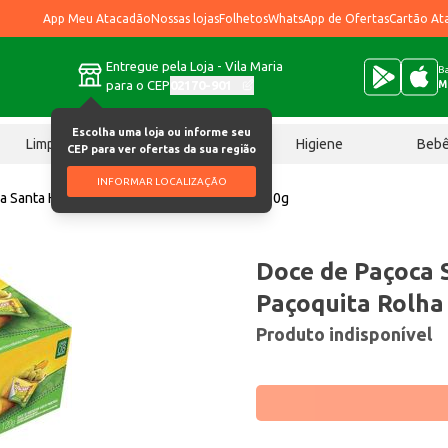
App Meu Atacadão
Nossas lojas
Folhetos
WhatsApp de Ofertas
Cartão At
Entregue pela Loja - Vila Maria
Ba
para o CEP
02170-901
M
Escolha uma loja ou informe seu
Limpeza
Chocolates
Higiene
Beb
CEP para ver ofertas da sua região
INFORMAR LOCALIZAÇÃO
a Santa Helena Paçoquita Rolha Pamonha 120g
Doce de Paçoca 
Paçoquita Rolh
Produto indisponível