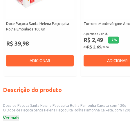
Doce Paçoca Santa Helena Paçoquita
Torrone Montevérgine Am
Rolha Embalada 100 un
A partir de 2 unid.
R$ 2,49
-
7
%
R$ 39,98
R$ 2,69
ou
/ cada
ADICIONAR
ADICIONAR
Descrição do produto
Doce de Paçoca Santa Helena Paçoquita Rolha Pamonha Caixeta com 120g
O Doce de Paçoca Santa Helena Paçoquita Rolha Pamonha Caixeta, com 120g, 
pontos de venda de doces e guloseimas. Sua embalagem individual facilita o 
Ver mais
Peso: 120g
Marca: Santa Helena
Formato: Rolha Pamonha Caixeta