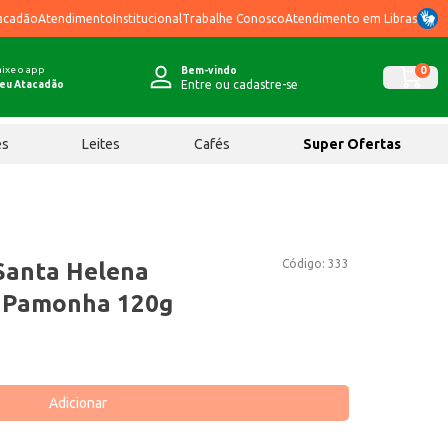
acadão
Atendimento
Institucional
Trabalhe Conosco
Atendimento em Libras
ixe o app
0
Bem-vindo
Entre ou cadastre-se
eu Atacadão
ês
Leites
Cafés
Super Ofertas
Código:
333
Santa Helena
a Pamonha 120g
Adicionar