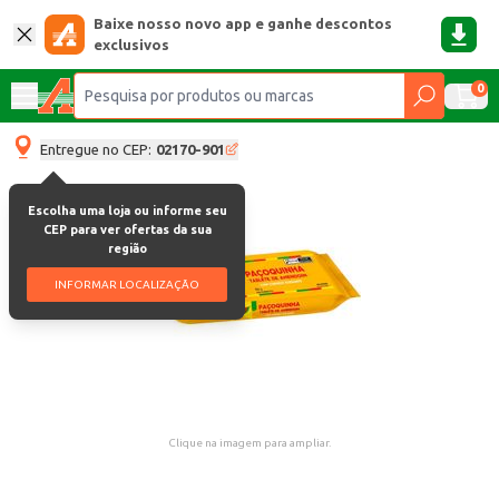
Baixe nosso novo app e ganhe descontos
exclusivos
0
Entregue no CEP:
02170-901
Escolha uma loja ou informe seu
CEP para ver ofertas da sua
região
INFORMAR LOCALIZAÇÃO
Clique na imagem para ampliar.