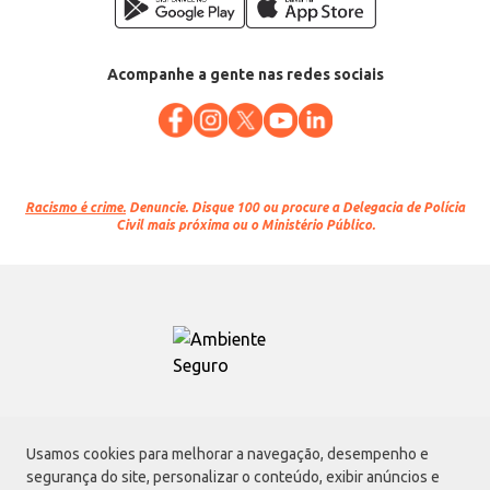
Acompanhe a gente nas redes sociais
Racismo é crime.
Denuncie. Disque 100 ou procure a Delegacia de Polícia
Civil mais próxima ou o Ministério Público.
Atacadão S.A.
Usamos cookies para melhorar a navegação, desempenho e
Avenida Morvan Dias de Figueiredo, 6169, Vila Maria, São Paulo - SP | CEP
segurança do site, personalizar o conteúdo, exibir anúncios e
02170-901 | CNPJ: 75.315.333/0001-09