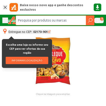
Baixe nosso novo app e ganhe descontos
exclusivos
0
Entregue no CEP:
02170-901
Escolha uma loja ou informe seu
CEP para ver ofertas da sua
região
INFORMAR LOCALIZAÇÃO
Clique na imagem para ampliar.