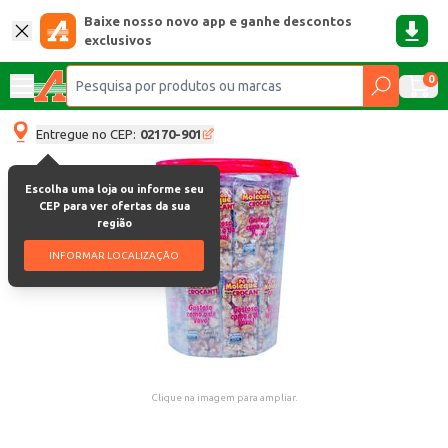
Baixe nosso novo app e ganhe descontos
exclusivos
0
Entregue no CEP:
02170-901
Escolha uma loja ou informe seu
CEP para ver ofertas da sua
região
INFORMAR LOCALIZAÇÃO
Clique na imagem para ampliar.