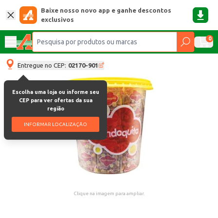
Baixe nosso novo app e ganhe descontos
exclusivos
0
Entregue no CEP:
02170-901
Escolha uma loja ou informe seu
CEP para ver ofertas da sua
região
INFORMAR LOCALIZAÇÃO
Clique na imagem para ampliar.