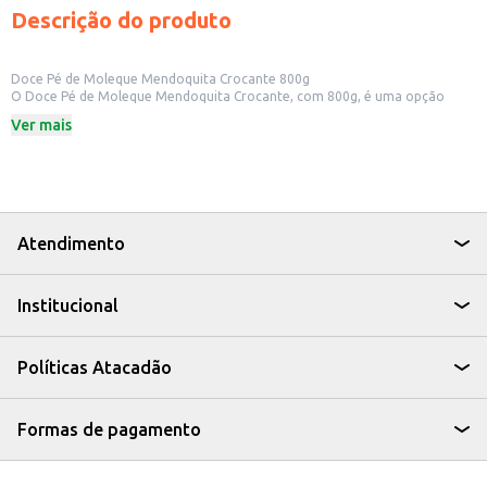
Descrição do produto
Doce Pé de Moleque Mendoquita Crocante 800g
O Doce Pé de Moleque Mendoquita Crocante, com 800g, é uma opção
saborosa e tradicional para quem aprecia o doce de amendoim. Ideal para
Ver mais
quem busca um doce para consumo próprio ou para revenda em pequenos
comércios, como mercados e lojas de conveniência.
Dicas de Uso:
Perfeito para acompanhar um café ou chá.
Uma ótima opção para festas e eventos.
Ideal para presentear amigos e familiares.
Pode ser consumido como sobremesa ou lanche.
Atendimento
O Doce Pé de Moleque Mendoquita Crocante é uma escolha prática e
saborosa, que agrada a diversos paladares, sendo uma excelente opção
para quem busca um doce tradicional e de qualidade.
Institucional
Políticas Atacadão
Formas de pagamento