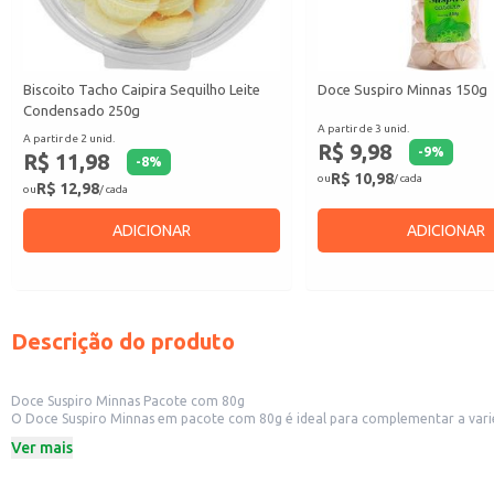
Biscoito Tacho Caipira Sequilho Leite
Doce Suspiro Minnas 150g
Condensado 250g
A partir de 3 unid.
A partir de 2 unid.
R$ 9,98
-
9
%
R$ 11,98
-
8
%
R$ 10,98
ou
/ cada
R$ 12,98
ou
/ cada
ADICIONAR
ADICIONAR
Descrição do produto
Doce Suspiro Minnas Pacote com 80g
O Doce Suspiro Minnas em pacote com 80g é ideal para complementar a varie
perfeita para consumo individual ou para compor pequenas porções em evento
Ver mais
Ideal para revenda em cafeterias, padarias e lojas de conveniência.
Ótimo complemento para cestas de café da manhã e presentes.
Embalagem prática e individual para consumo imediato.