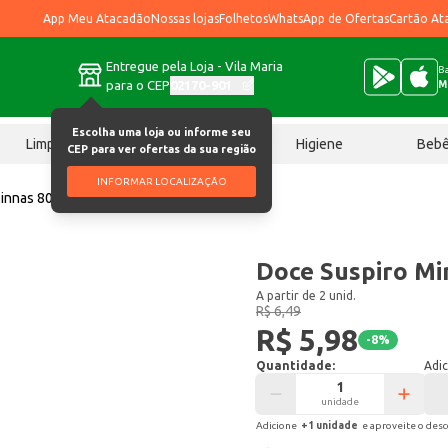
App Meu Atacadão
Nossas lojas
Folhetos
WhatsApp de Ofertas
Cartão At
Entregue pela Loja - Vila Maria
Ba
para o CEP
02170-901
M
Escolha uma loja ou informe seu
Limpeza
Chocolates
Higiene
Beb
CEP para ver ofertas da sua região
INFORMAR LOCALIZAÇÃO
innas 80g
Doce Suspiro Mi
A partir de 2 unid.
R$ 6,49
R$ 5,98
-
8
%
Quantidade:
Adic
unidade
Adicione
+
1
unidade
e aproveite o des