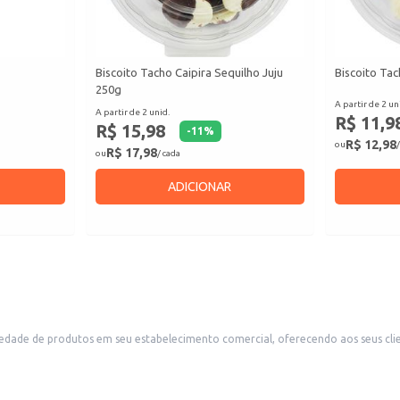
Biscoito Tacho Caipira Sequilho Juju
Biscoito Tac
250g
A partir de 2 un
A partir de 2 unid.
R$ 11,9
R$ 15,98
-
11
%
R$ 12,98
ou
/
R$ 17,98
ou
/ cada
ADICIONAR
dade de produtos em seu estabelecimento comercial, oferecendo aos seus clie
s e ocasiões especiais.