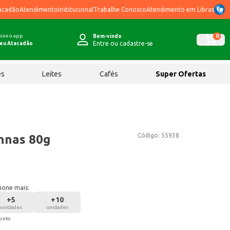
acadão
Atendimento
Institucional
Trabalhe Conosco
Atendimento em Libras
ixe o app
0
Bem-vindo
Entre ou cadastre-se
eu Atacadão
ês
Leites
Cafés
Super Ofertas
Código:
55938
nnas 80g
ione mais:
+
5
+
10
unidades
unidades
conto