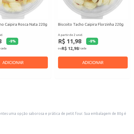
ho Caipira Rosca Nata 220g
Biscoito Tacho Caipira Florzinha 220g
id.
A partir de 2 unid.
8
R$ 11,98
-
8
%
-
8
%
R$ 12,98
 cada
ou
/ cada
ADICIONAR
ADICIONAR
ntes uma opção saborosa e prática de petit four. Sua embalagem de 80g é