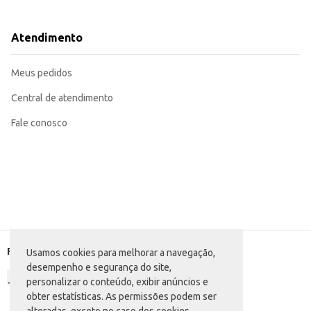
Dicas de Uso:
Sirva como acompanhamento de cafés e chás.
Incorpore em sobremesas e pratos que necessitem de um toque doce.
Atendimento
Ofereça como opção individual em eventos e festas.
O Doce Suspiro Minnas oferece praticidade e sabor, sendo uma excelente opçã
Meus pedidos
Central de atendimento
Fale conosco
Formas de pagamento
Usamos cookies para melhorar a navegação,
desempenho e segurança do site,
personalizar o conteúdo, exibir anúncios e
obter estatísticas. As permissões podem ser