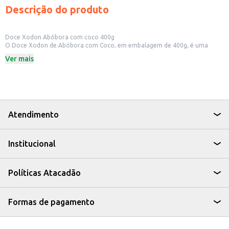
Descrição do produto
Doce Xodon Abóbora com coco 400g
O Doce Xodon de Abóbora com Coco, em embalagem de 400g, é uma
opção saborosa e prática para quem busca um doce tradicional. Ideal para
Ver mais
consumo doméstico, pode ser apreciado puro ou utilizado em diversas
receitas.
Dicas de Uso:
Sirva como sobremesa após as refeições.
Utilize como ingrediente em bolos e tortas.
Combine com queijos para um contraste de sabores.
Perfeito para revenda em pequenos comércios e mercados.
Atendimento
O Doce Xodon de Abóbora com Coco oferece o sabor da tradição, sendo
uma escolha versátil e saborosa para diversas ocasiões.
Institucional
Políticas Atacadão
Formas de pagamento