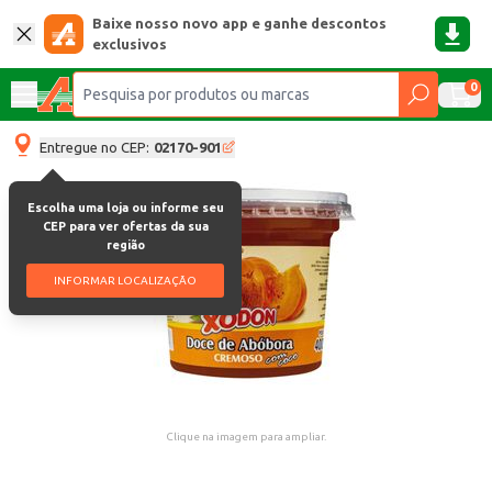
Baixe nosso novo app e ganhe descontos
exclusivos
0
Entregue no CEP:
02170-901
Escolha uma loja ou informe seu
CEP para ver ofertas da sua
região
INFORMAR LOCALIZAÇÃO
Clique na imagem para ampliar.