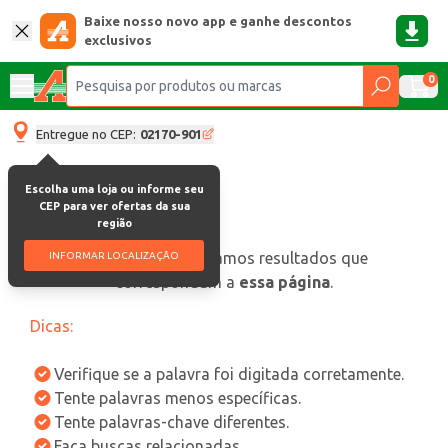
Baixe nosso novo app e ganhe descontos
exclusivos
0
Entregue no CEP:
02170-901
Escolha uma loja ou informe seu
CEP para ver ofertas da sua
região
oops, não encontramos resultados que
INFORMAR LOCALIZAÇÃO
correspondam a
essa página
.
Dicas:
Verifique se a palavra foi digitada corretamente.
Tente palavras menos específicas.
Tente palavras-chave diferentes.
Faça buscas relacionadas.