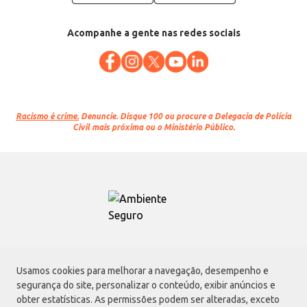
Acompanhe a gente nas redes sociais
Racismo é crime.
Denuncie. Disque 100 ou procure a Delegacia de Polícia
Civil mais próxima ou o Ministério Público.
Atacadão S.A.
Usamos cookies para melhorar a navegação, desempenho e
Avenida Morvan Dias de Figueiredo, 6169, Vila Maria, São Paulo - SP | CEP
segurança do site, personalizar o conteúdo, exibir anúncios e
02170-901 | CNPJ: 75.315.333/0001-09
obter estatísticas. As permissões podem ser alteradas, exceto