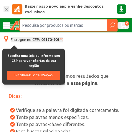
Baixe nosso novo app e ganhe descontos
exclusivos
0
Entregue no CEP:
02170-901
Escolha uma loja ou informe seu
CEP para ver ofertas da sua
região
oops, não encontramos resultados que
INFORMAR LOCALIZAÇÃO
correspondam a
essa página
.
Dicas:
Verifique se a palavra foi digitada corretamente.
Tente palavras menos específicas.
Tente palavras-chave diferentes.
Faça buscas relacionadas.