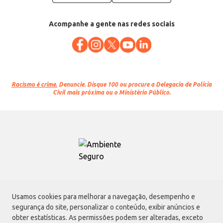
Acompanhe a gente nas redes sociais
Racismo é crime.
Denuncie. Disque 100 ou procure a Delegacia de Polícia
Civil mais próxima ou o Ministério Público.
Atacadão S.A.
Usamos cookies para melhorar a navegação, desempenho e
Avenida Morvan Dias de Figueiredo, 6169, Vila Maria, São Paulo - SP | CEP
segurança do site, personalizar o conteúdo, exibir anúncios e
02170-901 | CNPJ: 75.315.333/0001-09
obter estatísticas. As permissões podem ser alteradas, exceto