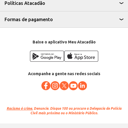
eficiente para quem busca um produto saboroso e de fácil
Políticas Atacadão
comercialização, garantindo um bom retorno sobre o investimento e
satisfação para o consumidor final.
Marca: Atacadão S/A
Departamento: Padaria e matinais
Formas de pagamento
Categoria: Donut e bomba
EAN: 88182
Baixe o aplicativo Meu Atacadão
Acompanhe a gente nas redes sociais
Racismo é crime.
Denuncie. Disque 100 ou procure a Delegacia de Polícia
Civil mais próxima ou o Ministério Público.