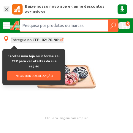
Baixe nosso novo app e ganhe descontos
exclusivos
0
Entregue no CEP:
02170-901
Escolha uma loja ou informe seu
CEP para ver ofertas da sua
região
INFORMAR LOCALIZAÇÃO
Clique na imagem para ampliar.