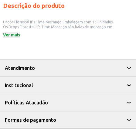
Descrição do produto
Drops Florestal It's Time Morango Embalagem com 16 unidades
Os Drops Florestal It's Time Morango são balas de morango em
embalagem com 16 unidades. A embalagem individual facilita o consumo e
Ver mais
a distribuição, sendo uma opção prática para revenda em diversos
estabelecimentos comerciais, como lojas de conveniência, supermercados
e padarias. Também é uma boa opção para uso doméstico, em festas ou
como um doce para o dia a dia.
Dicas de uso:
Ideal para revenda em pequenos comércios, oferecendo uma opção
saborosa e conveniente aos clientes.
Atendimento
Adequado para distribuição em festas e eventos, como lembrancinhas ou
parte de kits.
Uma opção prática para consumo doméstico, oferecendo um doce
Institucional
saboroso e fácil de transportar.
Pode ser incluído em cestas de presentes ou kits temáticos.
Os Drops Florestal It's Time Morango oferecem um sabor de morango e
praticidade em uma embalagem compacta. Sua distribuição em unidades
Políticas Atacadão
individuais contribui para um melhor controle de porções e facilita o
consumo.
Marca: Florestal
Departamento: Mercearia
Formas de pagamento
Categoria: Bala
Conteúdo: 16 unidades
EAN: 61560948