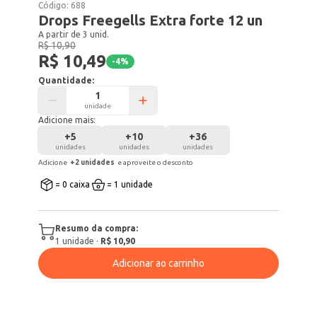
Código:
688
Drops Freegells Extra forte 12 un
A partir de 3 unid.
R$ 10,90
R$ 10,49
-
4
%
Quantidade:
unidade
Adicione mais:
+
5
+
10
+
36
unidades
unidades
unidades
Adicione
+
2
unidade
s
e aproveite o desconto
= 0 caixa
= 1 unidade
Resumo da compra:
1
unidade
·
R$ 10,90
Adicionar ao carrinho