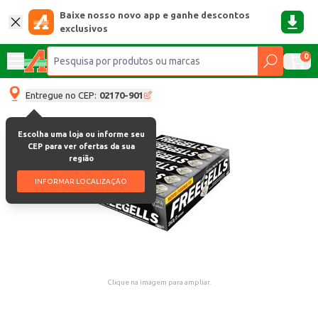
Baixe nosso novo app e ganhe descontos
exclusivos
0
Entregue no CEP:
02170-901
Escolha uma loja ou informe seu
CEP para ver ofertas da sua
região
INFORMAR LOCALIZAÇÃO
Clique na imagem para ampliar.