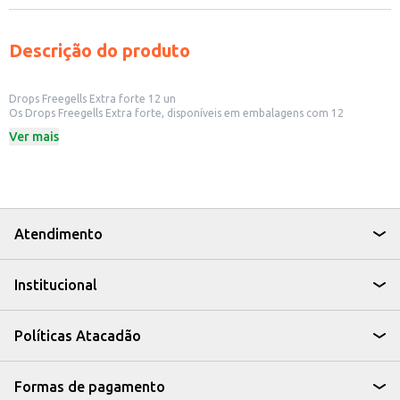
Descrição do produto
Drops Freegells Extra forte 12 un
Os Drops Freegells Extra forte, disponíveis em embalagens com 12
unidades, são ideais para quem busca uma bala com sabor intenso e
Ver mais
refrescante. Perfeitos para ter sempre à mão, seja para consumo próprio
ou para oferecer aos clientes em seu estabelecimento comercial.
Dicas de Uso:
Ideal para ter no caixa de mercados, lojas de conveniência e outros
comércios.
Perfeito para quem busca um hálito fresco e duradouro.
Uma opção prática para levar na bolsa, no carro ou ter em casa.
Atendimento
Os Drops Freegells Extra forte são uma escolha prática e saborosa para
quem busca um produto refrescante e com ótimo custo-benefício.
Institucional
Políticas Atacadão
Formas de pagamento