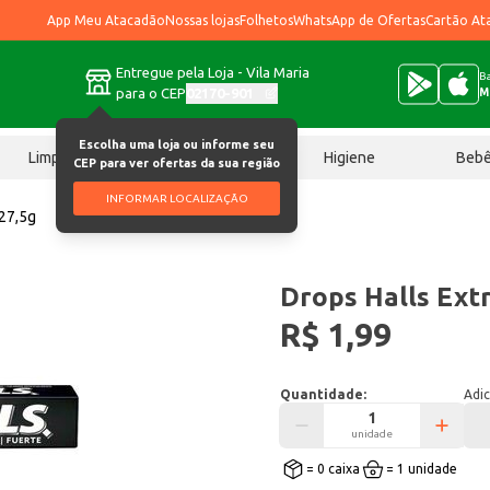
App Meu Atacadão
Nossas lojas
Folhetos
WhatsApp de Ofertas
Cartão At
Entregue pela Loja - Vila Maria
Ba
para o CEP
02170-901
M
Escolha uma loja ou informe seu
Limpeza
Chocolates
Higiene
Beb
CEP para ver ofertas da sua região
INFORMAR LOCALIZAÇÃO
 27,5g
Drops Halls Extr
R$ 1,99
Quantidade:
Adic
unidade
= 0 caixa
= 1 unidade