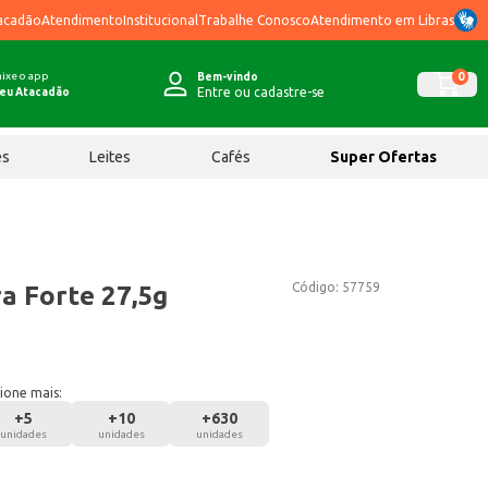
acadão
Atendimento
Institucional
Trabalhe Conosco
Atendimento em Libras
ixe o app
0
Bem-vindo
Entre ou cadastre-se
eu Atacadão
ês
Leites
Cafés
Super Ofertas
Código:
57759
a Forte 27,5g
ione mais:
+
5
+
10
+
630
unidades
unidades
unidades