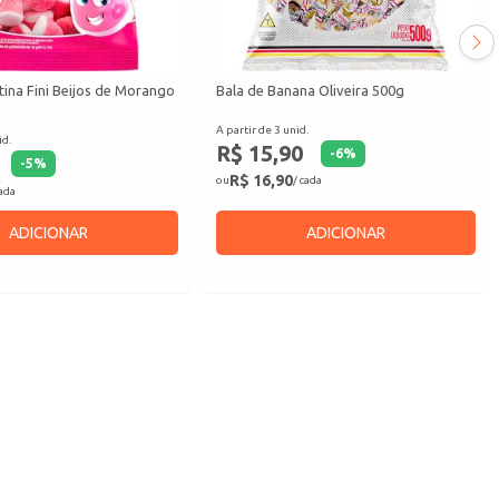
tina Fini Beijos de Morango
Bala de Banana Oliveira 500g
A partir de 3 unid.
id.
R$ 15,90
-
6
%
-
5
%
R$ 16,90
ou
/ cada
cada
ADICIONAR
ADICIONAR