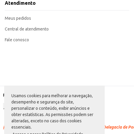
Atendimento
Meus pedidos
Central de atendimento
Fale conosco
Formas de pagamento
Usamos cookies para melhorar a navegação,
desempenho e segurança do site,
personalizar o conteúdo, exibir anúncios e
obter estatísticas. As permissões podem ser
alteradas, exceto no caso dos cookies
Racismo é crime.
Denuncie. Disque 100 ou procure a Delegacia de Polí
essenciais.