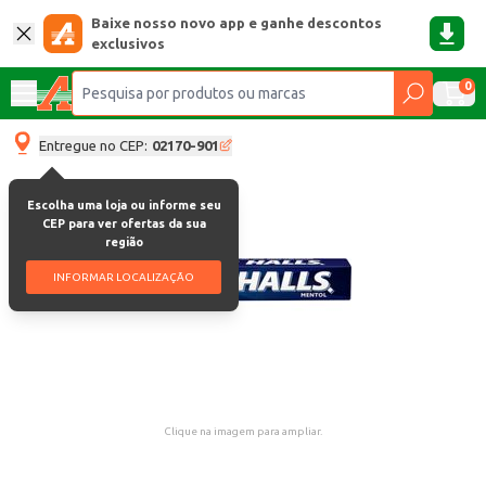
Baixe nosso novo app e ganhe descontos
exclusivos
0
Entregue no CEP:
02170-901
Escolha uma loja ou informe seu
CEP para ver ofertas da sua
região
INFORMAR LOCALIZAÇÃO
Clique na imagem para ampliar.