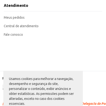
Atendimento
Meus pedidos
Central de atendimento
Fale conosco
Formas de pagamento
Usamos cookies para melhorar a navegação,
desempenho e segurança do site,
personalizar o conteúdo, exibir anúncios e
obter estatísticas. As permissões podem ser
alteradas, exceto no caso dos cookies
Racismo é crime.
Denuncie. Disque 100 ou procure a Delegacia de Polí
essenciais.