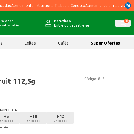
acadão
Atendimento
Institucional
Trabalhe Conosco
Atendimento em Libras
ixe o app
0
Bem-vindo
Entre ou cadastre-se
eu Atacadão
ês
Leites
Cafés
Super Ofertas
Código:
812
uit 112,5g
ione mais:
+
5
+
10
+
42
unidades
unidades
unidades
sconto