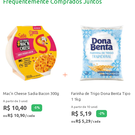
Frequentemente Comprados Juntos
Os Drops Mentos Fruit são uma escolha saborosa e prática para quem deseja 
Mac'n Cheese Sadia Bacon 300g
Farinha de Trigo Dona Benta Tipo
1 1kg
A partir de 3 unid.
R$ 10,40
A partir de 10 unid.
-
5
%
R$ 5,19
-
2
%
R$ 10,90
ou
/ cada
R$ 5,29
ou
/ cada