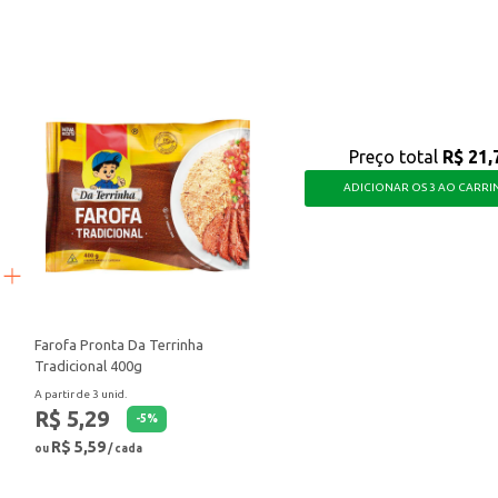
um produto com boa aceitação e fácil de vender.
Preço total
R$ 21,
ADICIONAR OS 3 AO CARR
Farofa Pronta Da Terrinha
Tradicional 400g
A partir de 3 unid.
R$ 5,29
-
5
%
R$ 5,59
ou
/ cada