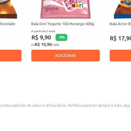
Chocolate
Bala Dori Yogurte 100 Morango 600g
Bala Arcor B
A partir de 2 unid.
R$ 9,90
R$ 17,9
-
9
%
R$ 10,90
ou
/ cada
ADICIONAR
a uma explosão de sabor e refrescância. Perfeitos para ter sempre à mão, se