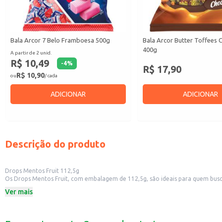
Bala Arcor 7 Belo Framboesa 500g
Bala Arcor Butter Toffees 
400g
A partir de 2 unid.
R$ 10,49
-
4
%
R$ 17,90
R$ 10,90
ou
/ cada
ADICIONAR
ADICIONAR
Descrição do produto
Drops Mentos Fruit 112,5g
Os Drops Mentos Fruit, com embalagem de 112,5g, são ideais para quem busc
aos seus clientes.
Ver mais
Dicas de Uso:
Ideal para ter no caixa de mercados e lojas de conveniência.
Perfeito para levar na bolsa ou mochila e consumir a qualquer hora do dia.
Uma ótima opção para oferecer em eventos e festas.