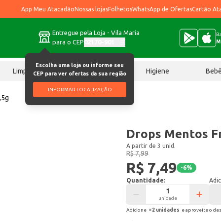
App Meu Atacadão
Nossas lojas
Folhetos
WhatsApp de Ofertas
Cartão At
Entregue pela Loja - Vila Maria
Ba
para o CEP
02170-901
M
Escolha uma loja ou informe seu
Limpeza
Chocolates
Higiene
Beb
CEP para ver ofertas da sua região
INFORMAR LOCALIZAÇÃO
,5g
Drops Mentos Fr
A partir de 3 unid.
R$ 7,99
R$ 7,49
-
6
%
Quantidade:
Adic
unidade
Adicione
+
2
unidade
s
e aproveite o de