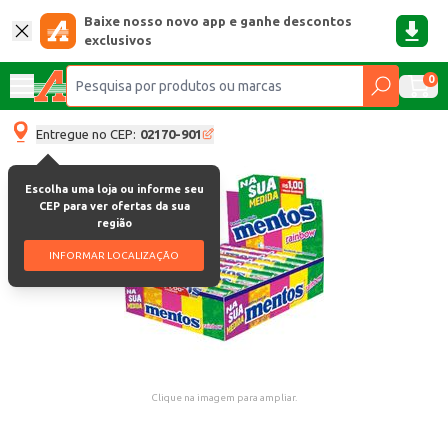
Baixe nosso novo app e ganhe descontos
exclusivos
0
Entregue no CEP:
02170-901
Escolha uma loja ou informe seu
CEP para ver ofertas da sua
região
INFORMAR LOCALIZAÇÃO
Clique na imagem para ampliar.