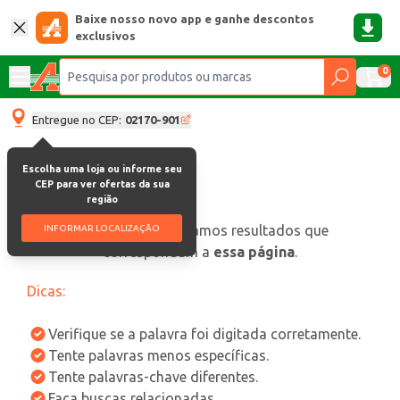
Baixe nosso novo app e ganhe descontos
exclusivos
0
Entregue no CEP:
02170-901
Escolha uma loja ou informe seu
CEP para ver ofertas da sua
região
oops, não encontramos resultados que
INFORMAR LOCALIZAÇÃO
correspondam a
essa página
.
Dicas:
Verifique se a palavra foi digitada corretamente.
Tente palavras menos específicas.
Tente palavras-chave diferentes.
Faça buscas relacionadas.