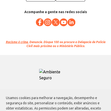
Acompanhe a gente nas redes sociais
Racismo é crime.
Denuncie. Disque 100 ou procure a Delegacia de Polícia
Civil mais próxima ou o Ministério Público.
Atacadão S.A.
Usamos cookies para melhorar a navegação, desempenho e
Avenida Morvan Dias de Figueiredo, 6169, Vila Maria, São Paulo - SP | CEP
segurança do site, personalizar o conteúdo, exibir anúncios e
02170-901 | CNPJ: 75.315.333/0001-09
obter estatísticas. As permissões podem ser alteradas, exceto