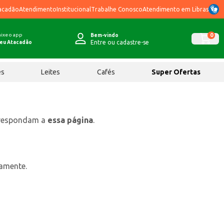
acadão
Atendimento
Institucional
Trabalhe Conosco
Atendimento em Libras
ixe o app
0
Bem-vindo
Entre ou cadastre-se
eu Atacadão
ês
Leites
Cafés
Super Ofertas
rrespondam a
essa página
.
tamente.