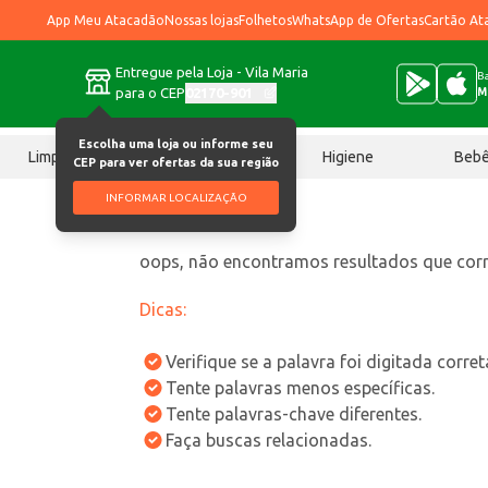
App Meu Atacadão
Nossas lojas
Folhetos
WhatsApp de Ofertas
Cartão At
Entregue pela Loja - Vila Maria
Ba
para o CEP
02170-901
M
Escolha uma loja ou informe seu
Limpeza
Chocolates
Higiene
Beb
CEP para ver ofertas da sua região
INFORMAR LOCALIZAÇÃO
oops, não encontramos resultados que co
Dicas:
Verifique se a palavra foi digitada corre
Tente palavras menos específicas.
Tente palavras-chave diferentes.
Faça buscas relacionadas.