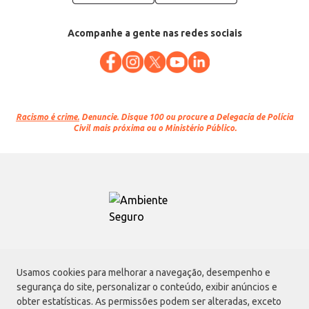
Acompanhe a gente nas redes sociais
Racismo é crime.
Denuncie. Disque 100 ou procure a Delegacia de Polícia
Civil mais próxima ou o Ministério Público.
Atacadão S.A.
Usamos cookies para melhorar a navegação, desempenho e
Avenida Morvan Dias de Figueiredo, 6169, Vila Maria, São Paulo - SP | CEP
segurança do site, personalizar o conteúdo, exibir anúncios e
02170-901 | CNPJ: 75.315.333/0001-09
obter estatísticas. As permissões podem ser alteradas, exceto