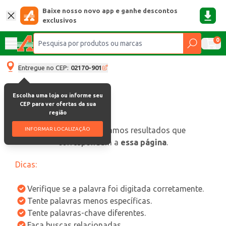
Baixe nosso novo app e ganhe descontos
exclusivos
0
Entregue no CEP:
02170-901
Escolha uma loja ou informe seu
CEP para ver ofertas da sua
região
oops, não encontramos resultados que
INFORMAR LOCALIZAÇÃO
correspondam a
essa página
.
Dicas:
Verifique se a palavra foi digitada corretamente.
Tente palavras menos específicas.
Tente palavras-chave diferentes.
Faça buscas relacionadas.