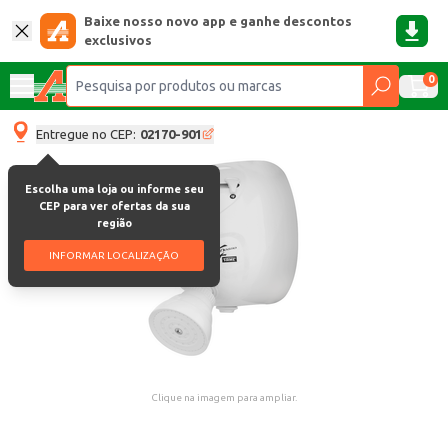
Baixe nosso novo app e ganhe descontos
exclusivos
0
Entregue no CEP:
02170-901
Escolha uma loja ou informe seu
CEP para ver ofertas da sua
região
INFORMAR LOCALIZAÇÃO
Clique na imagem para ampliar.