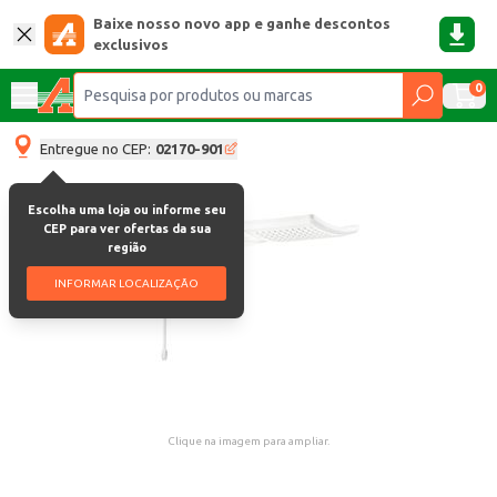
Baixe nosso novo app e ganhe descontos
exclusivos
0
Entregue no CEP:
02170-901
Escolha uma loja ou informe seu
CEP para ver ofertas da sua
região
INFORMAR LOCALIZAÇÃO
Clique na imagem para ampliar.