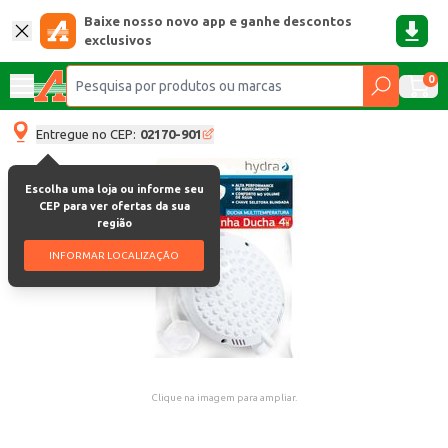
Baixe nosso novo app e ganhe descontos
exclusivos
0
Entregue no CEP:
02170-901
Escolha uma loja ou informe seu
CEP para ver ofertas da sua
região
INFORMAR LOCALIZAÇÃO
Clique na imagem para ampliar.