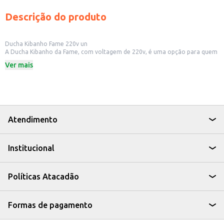
Descrição do produto
Ducha Kibanho Fame 220v un
A Ducha Kibanho da Fame, com voltagem de 220v, é uma opção para quem
busca um banho com água aquecida de forma simples e eficiente. Ideal
Ver mais
para uso doméstico, a ducha é projetada para proporcionar conforto e
praticidade no dia a dia.
Dicas de Uso:
Instale a ducha em seu banheiro, seguindo as instruções do fabricante.
Verifique a voltagem da sua rede elétrica para garantir o correto
funcionamento do produto.
Aproveite a água aquecida para um banho mais relaxante e agradável.
Atendimento
A Ducha Kibanho Fame 220v é uma solução prática para aquecer a água do
seu banho, oferecendo conforto e bem-estar para você e sua família.
Institucional
Políticas Atacadão
Formas de pagamento