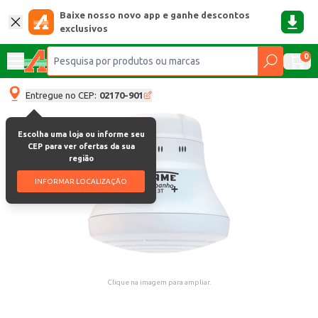
Baixe nosso novo app e ganhe descontos
exclusivos
0
Entregue no CEP:
02170-901
Escolha uma loja ou informe seu
CEP para ver ofertas da sua
região
INFORMAR LOCALIZAÇÃO
Clique na imagem para ampliar.