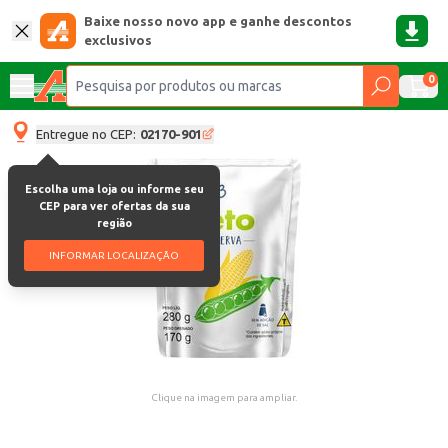
Baixe nosso novo app e ganhe descontos
exclusivos
0
Entregue no CEP:
02170-901
Escolha uma loja ou informe seu
CEP para ver ofertas da sua
região
INFORMAR LOCALIZAÇÃO
Clique na imagem para ampliar.