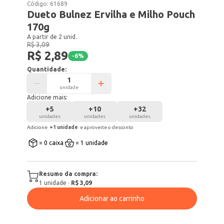
Código:
61689
Dueto Bulnez Ervilha e Milho Pouch
170g
A partir de 2 unid.
R$ 3,09
R$ 2,89
-
6
%
Quantidade:
unidade
Adicione mais:
+
5
+
10
+
32
unidades
unidades
unidades
Adicione
+
1
unidade
e aproveite o desconto
= 0 caixa
= 1 unidade
Resumo da compra:
1
unidade
·
R$ 3,09
Adicionar ao carrinho