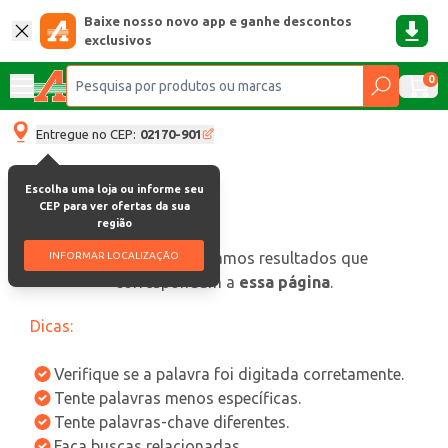
Baixe nosso novo app e ganhe descontos
exclusivos
0
Entregue no CEP:
02170-901
Escolha uma loja ou informe seu
CEP para ver ofertas da sua
região
oops, não encontramos resultados que
INFORMAR LOCALIZAÇÃO
correspondam a
essa página
.
Dicas:
Verifique se a palavra foi digitada corretamente.
Tente palavras menos específicas.
Tente palavras-chave diferentes.
Faça buscas relacionadas.