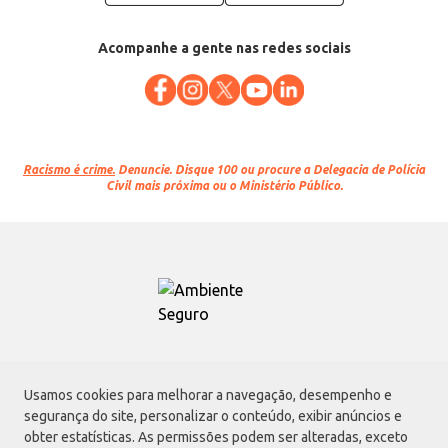
Acompanhe a gente nas redes sociais
Racismo é crime.
Denuncie. Disque 100 ou procure a Delegacia de Polícia
Civil mais próxima ou o Ministério Público.
Atacadão S.A.
Usamos cookies para melhorar a navegação, desempenho e
Avenida Morvan Dias de Figueiredo, 6169, Vila Maria, São Paulo - SP | CEP
segurança do site, personalizar o conteúdo, exibir anúncios e
02170-901 | CNPJ: 75.315.333/0001-09
obter estatísticas. As permissões podem ser alteradas, exceto