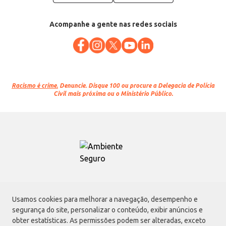
Acompanhe a gente nas redes sociais
Racismo é crime.
Denuncie. Disque 100 ou procure a Delegacia de Polícia
Civil mais próxima ou o Ministério Público.
Atacadão S.A.
Usamos cookies para melhorar a navegação, desempenho e
Avenida Morvan Dias de Figueiredo, 6169, Vila Maria, São Paulo - SP | CEP
segurança do site, personalizar o conteúdo, exibir anúncios e
02170-901 | CNPJ: 75.315.333/0001-09
obter estatísticas. As permissões podem ser alteradas, exceto