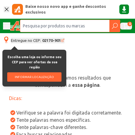
Baixe nosso novo app e ganhe descontos
exclusivos
0
Entregue no CEP:
02170-901
Escolha uma loja ou informe seu
CEP para ver ofertas da sua
região
oops, não encontramos resultados que
INFORMAR LOCALIZAÇÃO
correspondam a
essa página
.
Dicas:
Verifique se a palavra foi digitada corretamente.
Tente palavras menos específicas.
Tente palavras-chave diferentes.
Faça buscas relacionadas.