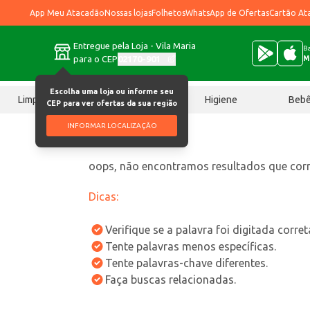
App Meu Atacadão
Nossas lojas
Folhetos
WhatsApp de Ofertas
Cartão At
Entregue pela Loja - Vila Maria
Ba
para o CEP
02170-901
M
Escolha uma loja ou informe seu
Limpeza
Chocolates
Higiene
Beb
CEP para ver ofertas da sua região
INFORMAR LOCALIZAÇÃO
oops, não encontramos resultados que co
Dicas:
Verifique se a palavra foi digitada corre
Tente palavras menos específicas.
Tente palavras-chave diferentes.
Faça buscas relacionadas.