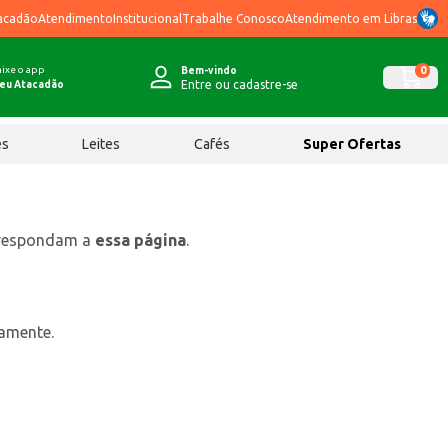
acadão
Atendimento
Institucional
Trabalhe Conosco
Atendimento em Libras
ixe o app
0
Bem-vindo
Entre ou cadastre-se
eu Atacadão
ês
Leites
Cafés
Super Ofertas
rrespondam a
essa página
.
tamente.