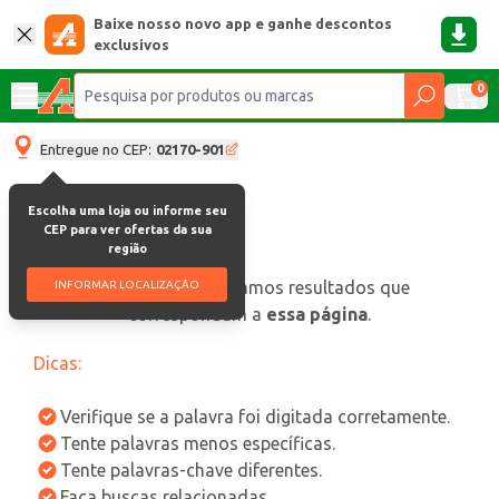
Baixe nosso novo app e ganhe descontos
exclusivos
0
Entregue no CEP:
02170-901
Escolha uma loja ou informe seu
CEP para ver ofertas da sua
região
oops, não encontramos resultados que
INFORMAR LOCALIZAÇÃO
correspondam a
essa página
.
Dicas:
Verifique se a palavra foi digitada corretamente.
Tente palavras menos específicas.
Tente palavras-chave diferentes.
Faça buscas relacionadas.