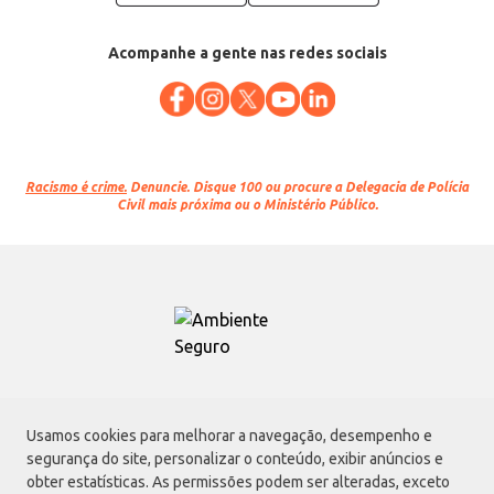
Acompanhe a gente nas redes sociais
Racismo é crime.
Denuncie. Disque 100 ou procure a Delegacia de Polícia
Civil mais próxima ou o Ministério Público.
Atacadão S.A.
Usamos cookies para melhorar a navegação, desempenho e
Avenida Morvan Dias de Figueiredo, 6169, Vila Maria, São Paulo - SP | CEP
segurança do site, personalizar o conteúdo, exibir anúncios e
02170-901 | CNPJ: 75.315.333/0001-09
obter estatísticas. As permissões podem ser alteradas, exceto