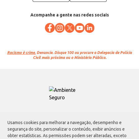
Acompanhe a gente nas redes sociais
Racismo é crime.
Denuncie. Disque 100 ou procure a Delegacia de Polícia
Civil mais próxima ou o Ministério Público.
Atacadão S.A.
Usamos cookies para melhorar a navegação, desempenho e
Avenida Morvan Dias de Figueiredo, 6169, Vila Maria, São Paulo - SP | CEP
segurança do site, personalizar o conteúdo, exibir anúncios e
02170-901 | CNPJ: 75.315.333/0001-09
obter estatísticas. As permissões podem ser alteradas, exceto