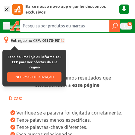
Baixe nosso novo app e ganhe descontos
exclusivos
0
Entregue no CEP:
02170-901
Escolha uma loja ou informe seu
CEP para ver ofertas da sua
região
oops, não encontramos resultados que
INFORMAR LOCALIZAÇÃO
correspondam a
essa página
.
Dicas:
Verifique se a palavra foi digitada corretamente.
Tente palavras menos específicas.
Tente palavras-chave diferentes.
Faça buscas relacionadas.