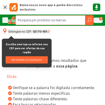
Baixe nosso novo app e ganhe descontos
exclusivos
0
Entregue no CEP:
02170-901
Escolha uma loja ou informe seu
CEP para ver ofertas da sua
região
oops, não encontramos resultados que
INFORMAR LOCALIZAÇÃO
correspondam a
essa página
.
Dicas:
Verifique se a palavra foi digitada corretamente.
Tente palavras menos específicas.
Tente palavras-chave diferentes.
Faça buscas relacionadas.