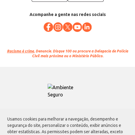
Acompanhe a gente nas redes sociais
Racismo é crime.
Denuncie. Disque 100 ou procure a Delegacia de Polícia
Civil mais próxima ou o Ministério Público.
Atacadão S.A.
Usamos cookies para melhorar a navegação, desempenho e
Avenida Morvan Dias de Figueiredo, 6169, Vila Maria, São Paulo - SP | CEP
segurança do site, personalizar o conteúdo, exibir anúncios e
02170-901 | CNPJ: 75.315.333/0001-09
obter estatísticas. As permissões podem ser alteradas, exceto