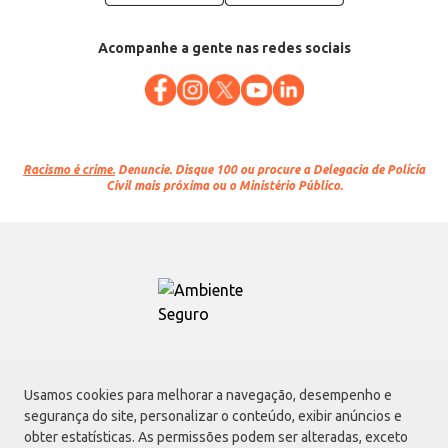
Acompanhe a gente nas redes sociais
Racismo é crime.
Denuncie. Disque 100 ou procure a Delegacia de Polícia
Civil mais próxima ou o Ministério Público.
Atacadão S.A.
Usamos cookies para melhorar a navegação, desempenho e
Avenida Morvan Dias de Figueiredo, 6169, Vila Maria, São Paulo - SP | CEP
segurança do site, personalizar o conteúdo, exibir anúncios e
02170-901 | CNPJ: 75.315.333/0001-09
obter estatísticas. As permissões podem ser alteradas, exceto