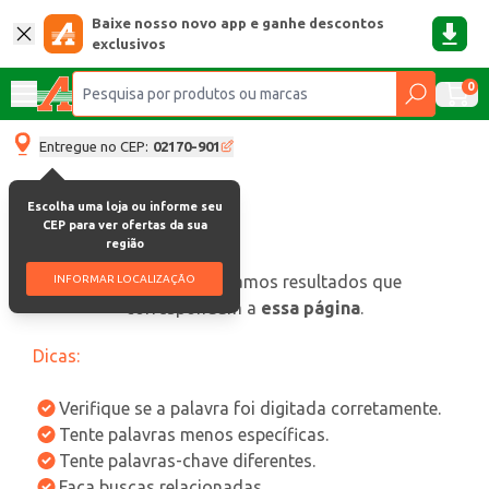
Baixe nosso novo app e ganhe descontos
exclusivos
0
Entregue no CEP:
02170-901
Escolha uma loja ou informe seu
CEP para ver ofertas da sua
região
oops, não encontramos resultados que
INFORMAR LOCALIZAÇÃO
correspondam a
essa página
.
Dicas:
Verifique se a palavra foi digitada corretamente.
Tente palavras menos específicas.
Tente palavras-chave diferentes.
Faça buscas relacionadas.