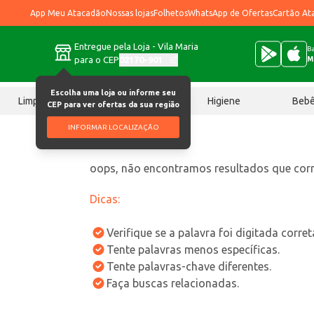
App Meu Atacadão
Nossas lojas
Folhetos
WhatsApp de Ofertas
Cartão At
Entregue pela Loja - Vila Maria
Ba
para o CEP
02170-901
M
Escolha uma loja ou informe seu
Limpeza
Chocolates
Higiene
Beb
CEP para ver ofertas da sua região
INFORMAR LOCALIZAÇÃO
oops, não encontramos resultados que co
Dicas:
Verifique se a palavra foi digitada corre
Tente palavras menos específicas.
Tente palavras-chave diferentes.
Faça buscas relacionadas.