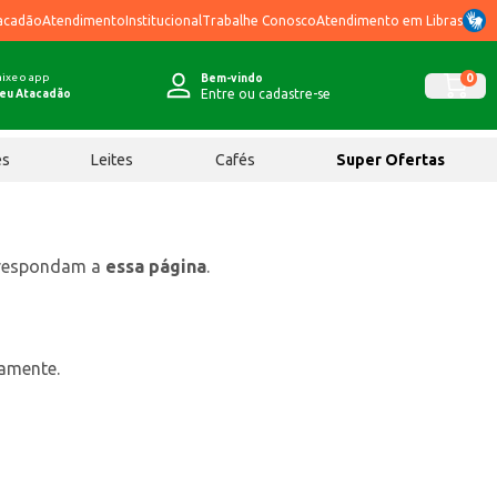
acadão
Atendimento
Institucional
Trabalhe Conosco
Atendimento em Libras
ixe o app
0
Bem-vindo
Entre ou cadastre-se
eu Atacadão
ês
Leites
Cafés
Super Ofertas
rrespondam a
essa página
.
tamente.