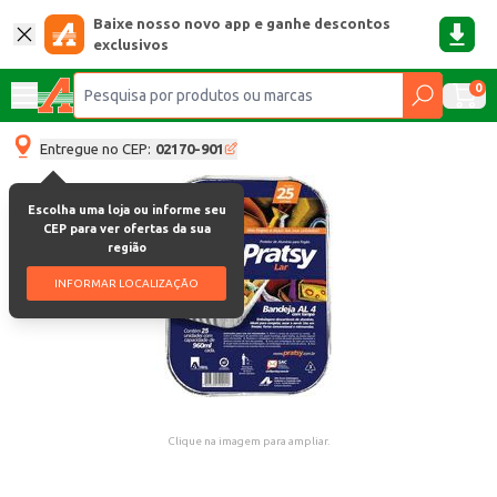
Baixe nosso novo app e ganhe descontos
exclusivos
0
Entregue no CEP:
02170-901
Escolha uma loja ou informe seu
CEP para ver ofertas da sua
região
INFORMAR LOCALIZAÇÃO
Clique na imagem para ampliar.