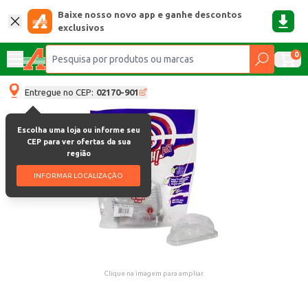
Baixe nosso novo app e ganhe descontos
exclusivos
0
Entregue no CEP:
02170-901
Escolha uma loja ou informe seu
CEP para ver ofertas da sua
região
INFORMAR LOCALIZAÇÃO
Clique na imagem para ampliar.