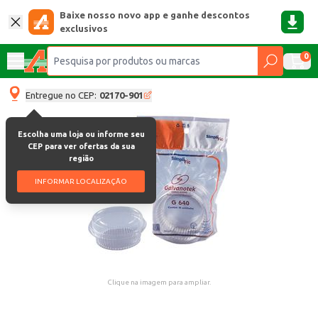
Baixe nosso novo app e ganhe descontos
exclusivos
0
Entregue no CEP:
02170-901
Escolha uma loja ou informe seu
CEP para ver ofertas da sua
região
INFORMAR LOCALIZAÇÃO
Clique na imagem para ampliar.