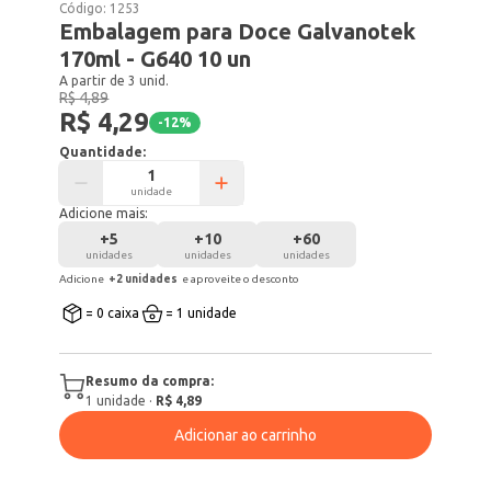
Código:
1253
Embalagem para Doce Galvanotek
170ml - G640 10 un
A partir de 3 unid.
R$ 4,89
R$ 4,29
-
12
%
Quantidade:
unidade
Adicione mais:
+
5
+
10
+
60
unidades
unidades
unidades
Adicione
+
2
unidade
s
e aproveite o desconto
= 0 caixa
= 1 unidade
Resumo da compra:
1
unidade
·
R$ 4,89
Adicionar ao carrinho