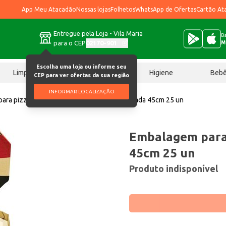
App Meu Atacadão
Nossas lojas
Folhetos
WhatsApp de Ofertas
Cartão At
Entregue pela Loja - Vila Maria
Ba
para o CEP
02170-901
M
Escolha uma loja ou informe seu
Limpeza
Chocolates
Higiene
Beb
CEP para ver ofertas da sua região
INFORMAR LOCALIZAÇÃO
ara pizza
Embalagem para Pizza FC Oitavada 45cm 25 un
Embalagem para 
45cm 25 un
Produto indisponível