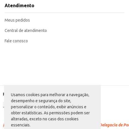
Com a Embalagem para Pizza FC Oitavada, você garante a segurança e a apre
Atendimento
atacado garante um custo-benefício eficiente para seu estabelecimento.
Marca: FC
Departamento: Descartáveis e embalagens
Meus pedidos
Categoria: Embalagem para pizza
Conteúdo: 25 unidades
Diâmetro: 45cm
Central de atendimento
EAN: 63494931
Fale conosco
Formas de pagamento
Usamos cookies para melhorar a navegação,
desempenho e segurança do site,
personalizar o conteúdo, exibir anúncios e
obter estatísticas. As permissões podem ser
alteradas, exceto no caso dos cookies
Racismo é crime.
Denuncie. Disque 100 ou procure a Delegacia de Polí
essenciais.