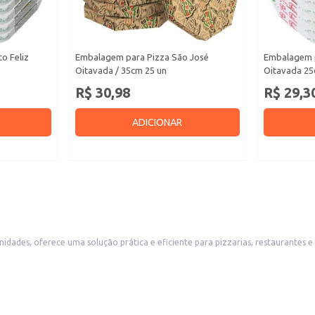
o Feliz
Embalagem para Pizza São José
Embalagem p
Oitavada / 35cm 25 un
Oitavada 25
R$ 30,98
R$ 29,3
ADICIONAR
prática e eficiente para pizzarias, restaurantes e serviços de entrega. Seu design oitavado proporcion
te, mantendo a pizza aquecida e protegida durante a entrega. A embalagem é ideal para estabelecimentos que buscam uma o
ga eficiente e de qualidade.
ntação do produto.