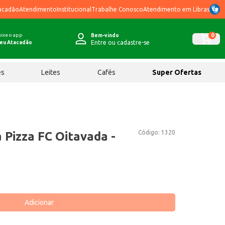
acadão
Atendimento
Institucional
Trabalhe Conosco
Atendimento em Libras
ixe o app
0
Bem-vindo
Entre ou cadastre-se
eu Atacadão
ês
Leites
Cafés
Super Ofertas
Código:
1320
Pizza FC Oitavada -
Adicionar