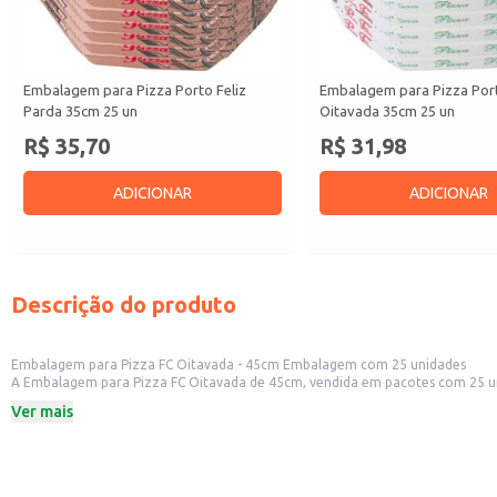
Embalagem para Pizza Porto Feliz
Embalagem para Pizza Port
Parda 35cm 25 un
Oitavada 35cm 25 un
R$ 35,70
R$ 31,98
ADICIONAR
ADICIONAR
Descrição do produto
Embalagem para Pizza FC Oitavada - 45cm Embalagem com 25 unidades
A Embalagem para Pizza FC Oitavada de 45cm, vendida em pacotes com 25 unidades, oferece uma solução 
transpor
Ver mais
Dicas de uso:
Ideal para pizzarias e restaurantes que desejam oferecer um serviço de entre
Perfeita para eventos e festas, garantindo o transporte seguro das pizzas.
Recomendada para estabelecimentos que priorizam a praticidade e a aprese
Adequada para o uso em diversos tipos de pizzas, de tamanhos variados.