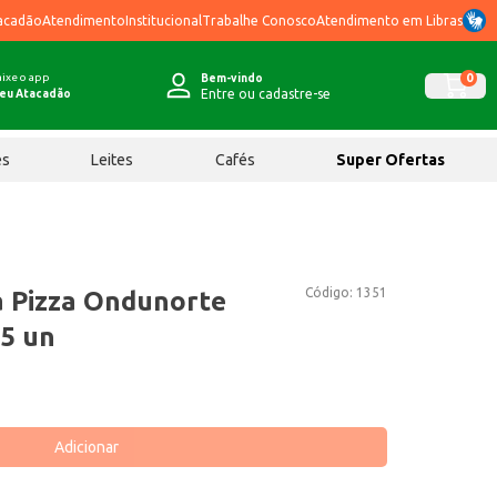
acadão
Atendimento
Institucional
Trabalhe Conosco
Atendimento em Libras
ixe o app
0
Bem-vindo
Entre ou cadastre-se
eu Atacadão
ês
Leites
Cafés
Super Ofertas
Código:
1351
 Pizza Ondunorte
5 un
Adicionar