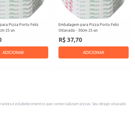
ara Pizza Porto Feliz
Embalagem para Pizza Porto Feliz
cm 25 un
Oitavada - 30cm 25 un
0
R$ 37,70
ADICIONAR
ADICIONAR
elecimentos que comercializam pizzas. Seu design oitavado
e em perfeitas condições. A embalagem é ideal para o transporte e a conservação da temperatura da pizza, mantendo sua qualidade e sabor.