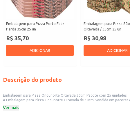
Embalagem para Pizza Porto Feliz
Embalagem para Pizza São
Parda 35cm 25 un
Oitavada / 35cm 25 un
R$ 35,70
R$ 30,98
ADICIONAR
ADICIONAR
Descrição do produto
Embalagem para Pizza Ondunorte Oitavada 30cm Pacote com 25 unidades
A Embalagem para Pizza Ondunorte Oitavada de 30cm, vendida em pacotes com 25 uni
Ver mais
Dicas de uso:
Ideal para pizzarias que buscam uma embalagem resistente e de alta qualidad
Perfeita para restaurantes que desejam oferecer um serviço de entrega efici
Adequada para estabelecimentos comerciais que vendem pizzas no atacado o
Recomendada para o uso com pizzas de até 30cm de diâmetro.