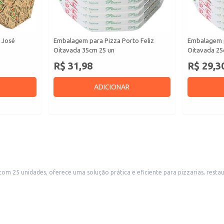
 José
Embalagem para Pizza Porto Feliz
Embalagem p
Oitavada 35cm 25 un
Oitavada 25
R$ 31,98
R$ 29,3
ADICIONAR
dades, oferece uma solução prática e eficiente para pizzarias, restaurantes e estab
proporciona maior resistência e estabilidade, garantindo que a pizza chegue ao client
e para o transporte de pizzas.
ente e seguro.
u varejo.