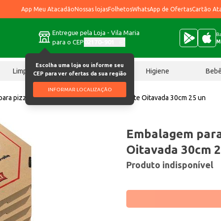
App Meu Atacadão
Nossas lojas
Folhetos
WhatsApp de Ofertas
Cartão At
Entregue pela Loja - Vila Maria
Ba
para o CEP
02170-901
M
Escolha uma loja ou informe seu
Limpeza
Chocolates
Higiene
Beb
CEP para ver ofertas da sua região
INFORMAR LOCALIZAÇÃO
ara pizza
Embalagem para Pizza Ondunorte Oitavada 30cm 25 un
Embalagem para
Oitavada 30cm 2
Produto indisponível