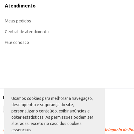
Com a Embalagem para Pizza Ondunorte Oitavada 30cm, você garante a satisfação do cliente ao entregar sua pizza com 
Atendimento
negócio.
Marca: Ondunorte
Departamento: Descartáveis e embalagens
Meus pedidos
Categoria: Embalagem para pizza
Conteúdo: 25 unidades
Diâmetro: 30cm
Central de atendimento
EAN: 7896347504195
Fale conosco
Formas de pagamento
Usamos cookies para melhorar a navegação,
desempenho e segurança do site,
personalizar o conteúdo, exibir anúncios e
obter estatísticas. As permissões podem ser
alteradas, exceto no caso dos cookies
Racismo é crime.
Denuncie. Disque 100 ou procure a Delegacia de Polí
essenciais.