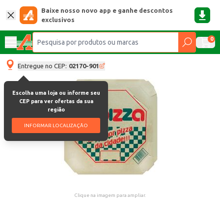
Baixe nosso novo app e ganhe descontos
exclusivos
0
Entregue no CEP:
02170-901
Escolha uma loja ou informe seu
CEP para ver ofertas da sua
região
INFORMAR LOCALIZAÇÃO
Clique na imagem para ampliar.