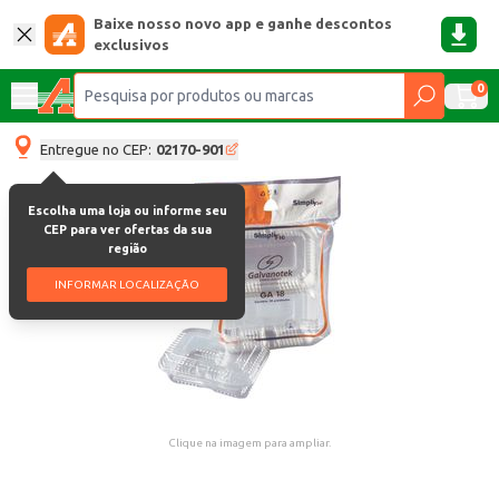
Baixe nosso novo app e ganhe descontos
exclusivos
0
Entregue no CEP:
02170-901
Escolha uma loja ou informe seu
CEP para ver ofertas da sua
região
INFORMAR LOCALIZAÇÃO
Clique na imagem para ampliar.