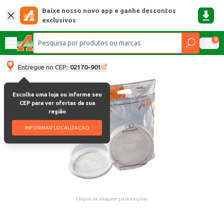
Baixe nosso novo app e ganhe descontos
exclusivos
0
Entregue no CEP:
02170-901
Escolha uma loja ou informe seu
CEP para ver ofertas da sua
região
INFORMAR LOCALIZAÇÃO
Clique na imagem para ampliar.