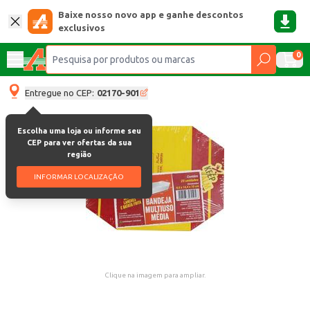
Baixe nosso novo app e ganhe descontos
exclusivos
0
Entregue no CEP:
02170-901
Escolha uma loja ou informe seu
CEP para ver ofertas da sua
região
INFORMAR LOCALIZAÇÃO
Clique na imagem para ampliar.