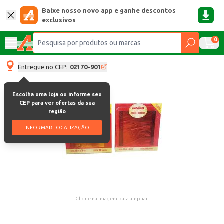
Baixe nosso novo app e ganhe descontos
exclusivos
0
Entregue no CEP:
02170-901
Escolha uma loja ou informe seu
CEP para ver ofertas da sua
região
INFORMAR LOCALIZAÇÃO
Clique na imagem para ampliar.