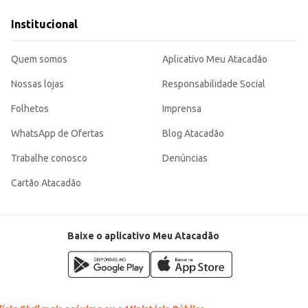
Institucional
Quem somos
Aplicativo Meu Atacadão
rir mão do sabor e da qualidade, ideal para o seu dia a dia ou para o seu negó
Nossas lojas
Responsabilidade Social
Folhetos
Imprensa
WhatsApp de Ofertas
Blog Atacadão
Trabalhe conosco
Denúncias
Cartão Atacadão
Baixe o aplicativo Meu Atacadão