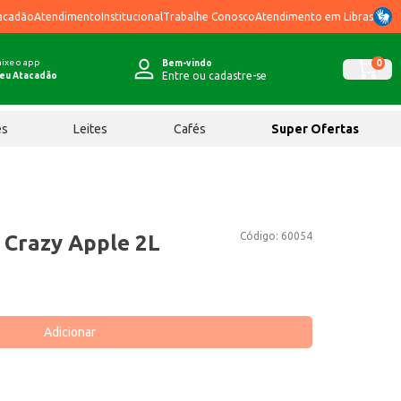
acadão
Atendimento
Institucional
Trabalhe Conosco
Atendimento em Libras
ixe o app
0
Bem-vindo
Entre ou cadastre-se
eu Atacadão
ês
Leites
Cafés
Super Ofertas
Código:
60054
 Crazy Apple 2L
Adicionar