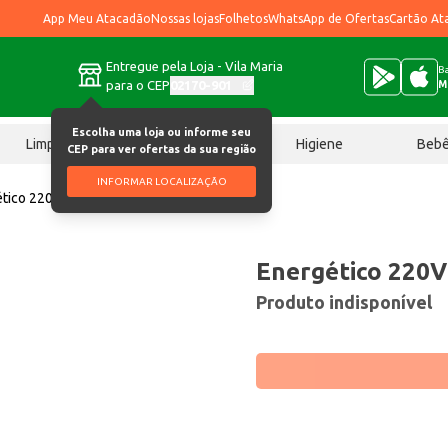
App Meu Atacadão
Nossas lojas
Folhetos
WhatsApp de Ofertas
Cartão At
Entregue pela Loja - Vila Maria
Ba
para o CEP
02170-901
M
Escolha uma loja ou informe seu
Limpeza
Chocolates
Higiene
Beb
CEP para ver ofertas da sua região
INFORMAR LOCALIZAÇÃO
tico 220V Crazy Apple 2L
Energético 220V
Produto indisponível