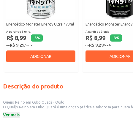
Energético Monster Energy Ultra 473ml
Energético Monster Energy
A partir de 3 unid.
A partir de 3 unid.
R$ 8,99
R$ 8,99
-
3
%
-
3
%
R$ 9,29
R$ 9,29
ou
/ cada
ou
/ cada
ADICIONAR
ADICIONAR
Descrição do produto
Queijo Reino em Cubo Quatá - Quilo
O Queijo Reino em Cubo Quatá é uma opção prática e saborosa para quem busc
consumo e o preparo de diversas receitas.
Ver mais
Perfeito para:
Consumo em lanches e petiscos
Tábua de queijos e frios
Receitas que exigem queijo ralado ou em pedaços