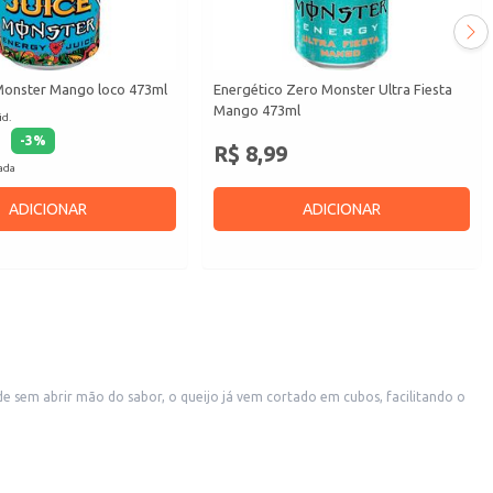
Monster Mango loco 473ml
Energético Zero Monster Ultra Fiesta
Mango 473ml
id.
-
3
%
R$ 8,99
cada
ADICIONAR
ADICIONAR
e sem abrir mão do sabor, o queijo já vem cortado em cubos, facilitando o