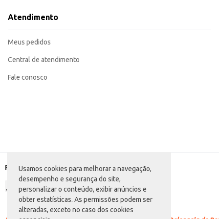
Revenda em mercados e estabelecimentos comerciais
Dicas de Uso:
Atendimento
Adicione em saladas para um toque especial.
Utilize em sanduíches e wraps.
Sirva como aperitivo em eventos e reuniões.
Meus pedidos
Incorpore em receitas de tortas e quiches.
Com o Queijo Reino em Cubo Quatá, você tem a praticidade que precisa sem ab
Central de atendimento
Fale conosco
Formas de pagamento
Usamos cookies para melhorar a navegação,
desempenho e segurança do site,
personalizar o conteúdo, exibir anúncios e
obter estatísticas. As permissões podem ser
alteradas, exceto no caso dos cookies