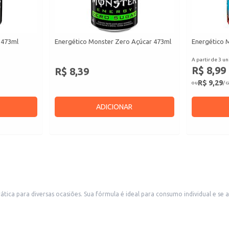
 473ml
Energético Monster Zero Açúcar 473ml
Energético 
A partir de 3 un
R$ 8,99
R$ 8,39
R$ 9,29
ou
/ 
ADICIONAR
a a diferentes contextos, como consumo doméstico, revenda em
restaurantes e lanchonetes.