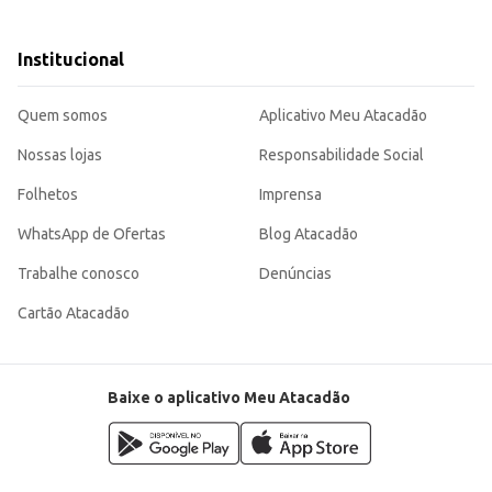
s estabelecimentos comerciais.
s energéticas aos seus clientes.
 Açaí uma escolha eficiente para quem busca um produto de fácil consumo e alto apelo comercial.
Institucional
Quem somos
Aplicativo Meu Atacadão
Nossas lojas
Responsabilidade Social
Folhetos
Imprensa
WhatsApp de Ofertas
Blog Atacadão
Trabalhe conosco
Denúncias
Cartão Atacadão
Baixe o aplicativo Meu Atacadão