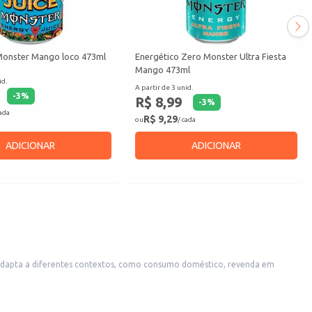
Monster Mango loco 473ml
Energético Zero Monster Ultra Fiesta
Mango 473ml
id.
A partir de 3 unid.
-
3
%
R$ 8,99
-
3
%
cada
R$ 9,29
ou
/ cada
ADICIONAR
ADICIONAR