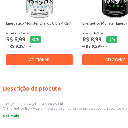
Energético Monster Energy Ultra 473ml
Energético Monster Energy
A partir de 3 unid.
A partir de 3 unid.
R$ 8,99
R$ 8,99
-
3
%
-
3
%
R$ 9,29
R$ 9,29
ou
/ cada
ou
/ cada
ADICIONAR
ADICIONAR
Descrição do produto
Energético Baly Açaí Lata com 250ml
O Energético Baly Açaí em lata de 250ml oferece uma opção refrescante e prática para diversas ocasiões. Sua fórmula é ideal para consumo individual e se adapt
pequenos comércios ou oferta em estabelecimentos comerciais como bares, 
Ver mais
Dicas de uso:
Sirva gelado para potencializar o sabor e a sensação refrescante.
Ideal para consumo individual em momentos que exigem energia extra.