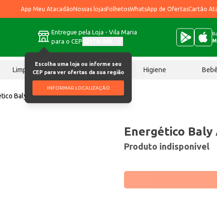
App Meu Atacadão
Nossas lojas
Folhetos
WhatsApp de Ofertas
Cartão At
Entregue pela Loja - Vila Maria
Ba
para o CEP
02170-901
M
Escolha uma loja ou informe seu
Limpeza
Chocolates
Higiene
Beb
CEP para ver ofertas da sua região
INFORMAR LOCALIZAÇÃO
tico Baly Açaí 250ml
Energético Baly
Produto indisponível