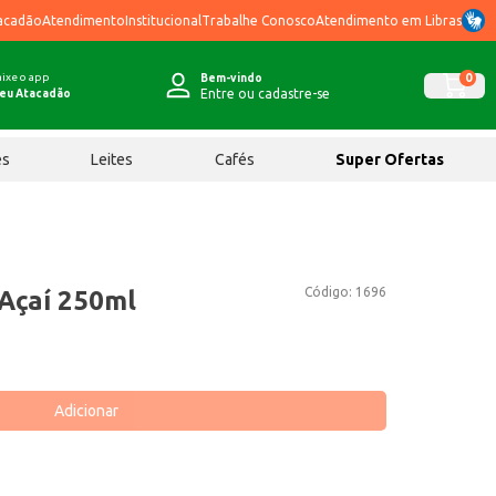
acadão
Atendimento
Institucional
Trabalhe Conosco
Atendimento em Libras
ixe o app
0
Bem-vindo
Entre ou cadastre-se
eu Atacadão
ês
Leites
Cafés
Super Ofertas
Código:
1696
 Açaí 250ml
Adicionar