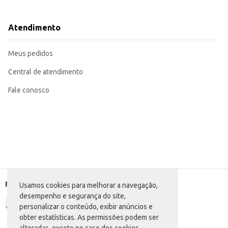
Uma opção prática para revenda em lojas de conveniência, mercados e outro
Perfeita para compor o cardápio de bares e restaurantes que oferecem bebida
A praticidade da lata de 250ml, aliada à popularidade do sabor açaí, torna o Energético Baly
Atendimento
pelo tamanho da embalagem e pela demanda por bebidas energéticas.
Marca: Baly
Departamento: Bebidas
Meus pedidos
Categoria: Energético
Conteúdo: 250ml
EAN: 7898080664419
Central de atendimento
Fale conosco
Formas de pagamento
Usamos cookies para melhorar a navegação,
desempenho e segurança do site,
personalizar o conteúdo, exibir anúncios e
obter estatísticas. As permissões podem ser