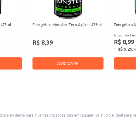
 473ml
Energético Monster Zero Açúcar 473ml
Energético 
A partir de 3 un
R$ 8,99
R$ 8,39
R$ 9,29
ou
/ 
ADICIONAR
al para revenda em estabelecimentos comerciais como bares, restaurantes,
lanchonetes e lojas de conveniência, atendendo a demanda por bebidas energéticas em diferente
ísicas ou longas jornadas de trabalho.