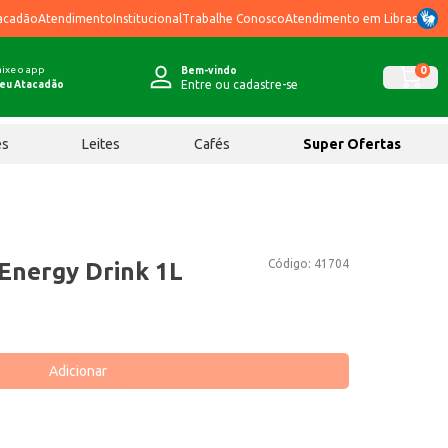
acadão
Atendimento
Institucional
Trabalhe Conosco
Atendimento em Libras
ixe o app
0
Bem-vindo
Entre ou cadastre-se
eu Atacadão
ês
Leites
Cafés
Super Ofertas
Código:
41704
 Energy Drink 1L
Adicionar