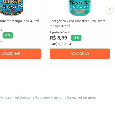
Monster Mango loco 473ml
Energético Zero Monster Ultra Fiesta
Mango 473ml
id.
A partir de 3 unid.
-
3
%
R$ 8,99
-
3
%
cada
R$ 9,29
ou
/ cada
ADICIONAR
ADICIONAR
s contextos. Também é uma boa escolha para uso doméstico, em eventos ou reuniões com amigos e familiares.