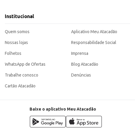
s.
m bom custo-benefício para o consumidor final e para o varejo. Sua apresentação 
Institucional
s de consumo.
Quem somos
Aplicativo Meu Atacadão
Nossas lojas
Responsabilidade Social
Folhetos
Imprensa
WhatsApp de Ofertas
Blog Atacadão
Trabalhe conosco
Denúncias
Cartão Atacadão
Baixe o aplicativo Meu Atacadão