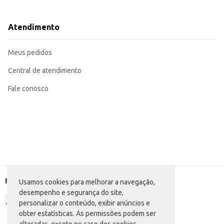
Pode ser oferecido como opção de bebida em eventos e festas.
Recomendado para revenda em diversos tipos de estabelecimentos comerciai
O Energético Baly Energy Drink em embalagem PET de 1L oferece praticidade e u
Atendimento
de 1 litro proporciona um volume ideal para atender diferentes necessidade
Marca: Baly
Departamento: Bebidas
Meus pedidos
Categoria: Energético
Conteúdo: 1L
EAN: 7898080660565
Central de atendimento
Fale conosco
Formas de pagamento
Usamos cookies para melhorar a navegação,
desempenho e segurança do site,
personalizar o conteúdo, exibir anúncios e
obter estatísticas. As permissões podem ser