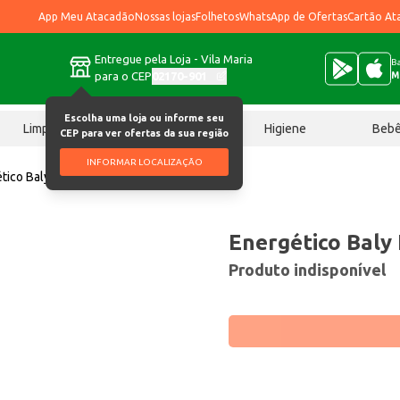
App Meu Atacadão
Nossas lojas
Folhetos
WhatsApp de Ofertas
Cartão At
Entregue pela Loja - Vila Maria
Ba
para o CEP
02170-901
M
Escolha uma loja ou informe seu
Limpeza
Chocolates
Higiene
Beb
CEP para ver ofertas da sua região
INFORMAR LOCALIZAÇÃO
tico Baly Energy Drink 1L
Energético Baly
Produto indisponível