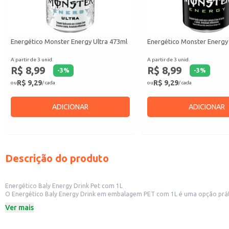
Energético Monster Energy Ultra 473ml
Energético Monster Energy
A partir de 3 unid.
A partir de 3 unid.
R$ 8,99
R$ 8,99
-
3
%
-
3
%
R$ 9,29
R$ 9,29
ou
/ cada
ou
/ cada
ADICIONAR
ADICIONAR
Descrição do produto
Energético Baly Energy Drink Pet com 1L
O Energético Baly Energy Drink em embalagem PET com 1L é uma opção prática e eficiente para diversas situações. Sua embalagem de 1 litro é ide
Ver mais
Dicas de uso:
Sirva gelado para uma experiência refrescante.
Ideal para consumo em momentos que exigem energia extra, como atividades f