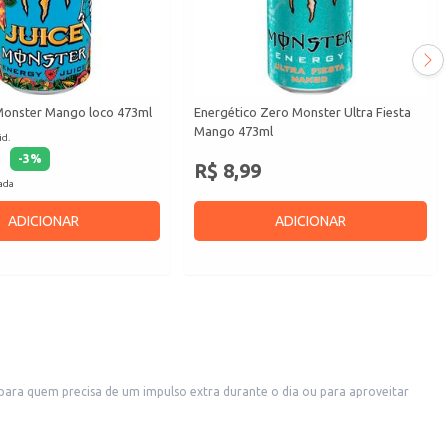
Monster Mango loco 473ml
Energético Zero Monster Ultra Fiesta
Mango 473ml
id.
-
3
%
R$ 8,99
cada
ADICIONAR
ADICIONAR
ara quem precisa de um impulso extra durante o dia ou para aproveitar