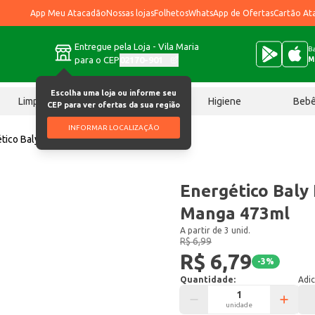
App Meu Atacadão
Nossas lojas
Folhetos
WhatsApp de Ofertas
Cartão At
Entregue pela Loja - Vila Maria
Ba
para o CEP
02170-901
M
Escolha uma loja ou informe seu
Limpeza
Chocolates
Higiene
Beb
CEP para ver ofertas da sua região
INFORMAR LOCALIZAÇÃO
ético Baly Loko Summer Manga 473ml
Energético Bal
Manga 473ml
A partir de 3 unid.
R$ 6,99
R$ 6,79
-
3
%
Quantidade:
Adic
unidade