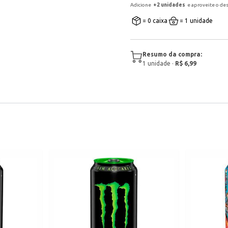
Adicione
+
2
unidade
s
e aproveite o de
= 0 caixa
= 1 unidade
Resumo da compra:
1
unidade
·
R$ 6,99