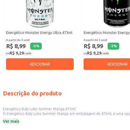
Energético Monster Energy Ultra 473ml
Energético Monster Energy
A partir de 3 unid.
A partir de 3 unid.
R$ 8,99
R$ 8,99
-
3
%
-
3
%
R$ 9,29
R$ 9,29
ou
/ cada
ou
/ cada
ADICIONAR
ADICIONAR
Descrição do produto
Energético Baly Loko Summer Manga 473ml
O Energético Baly Loko Summer Manga, em embalagem de 473ml, é uma opção r
momentos de lazer e descontração.
Ver mais
Este energético é uma escolha prática para:
Revenda em mercados, bares e conveniências.