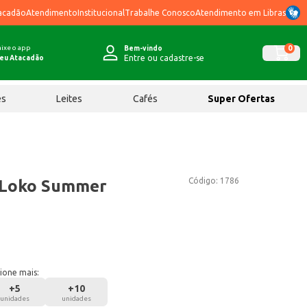
acadão
Atendimento
Institucional
Trabalhe Conosco
Atendimento em Libras
ixe o app
0
Bem-vindo
Entre ou cadastre-se
eu Atacadão
ês
Leites
Cafés
Super Ofertas
Código:
1786
y Loko Summer
ione mais:
+
5
+
10
unidades
unidades