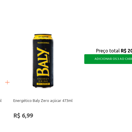
com o sabor que você gosta, ideal para manter o foco e aproveitar ao máxi
Preço total
R$ 2
ADICIONAR OS 3 AO CA
l
Energético Baly Zero açúcar 473ml
R$ 6,99