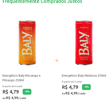
Frequentemente Comprados Juntos
Uma opção para oferecer em seu estabelecimento comercial, como bares e 
O Energético Baly Maçã Verde 250ml é uma escolha prática e saborosa para 
Energético Baly Morango e
Energético Baly Melancia 250ml
Pêssego 250ml
A partir de 3 unid.
R$ 4,79
A partir de 6 unid.
-
4
%
R$ 4,79
-
4
%
R$ 4,99
ou
/ cada
R$ 4,99
ou
/ cada