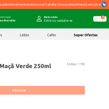
acadão
Atendimento
Institucional
Trabalhe Conosco
Atendimento em Libras
ixe o app
0
Bem-vindo
Entre ou cadastre-se
eu Atacadão
ês
Leites
Cafés
Super Ofertas
Código:
1790
 Maçã Verde 250ml
Adicionar