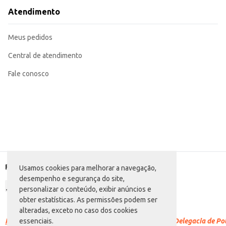
Atendimento
Meus pedidos
Central de atendimento
Fale conosco
Formas de pagamento
Usamos cookies para melhorar a navegação,
desempenho e segurança do site,
personalizar o conteúdo, exibir anúncios e
obter estatísticas. As permissões podem ser
alteradas, exceto no caso dos cookies
Racismo é crime.
Denuncie. Disque 100 ou procure a Delegacia de Polí
essenciais.