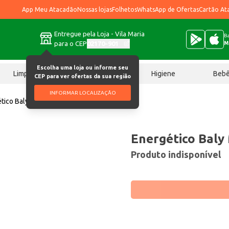
App Meu Atacadão
Nossas lojas
Folhetos
WhatsApp de Ofertas
Cartão At
Entregue pela Loja - Vila Maria
Ba
para o CEP
02170-901
M
Escolha uma loja ou informe seu
Limpeza
Chocolates
Higiene
Beb
CEP para ver ofertas da sua região
INFORMAR LOCALIZAÇÃO
tico Baly Maçã Verde 250ml
Energético Baly
Produto indisponível