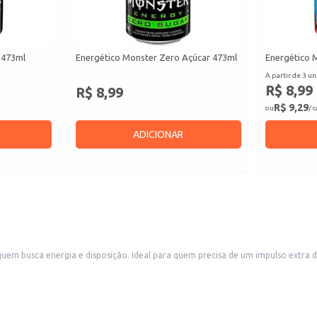
 473ml
Energético Monster Zero Açúcar 473ml
Energético 
A partir de 3 un
R$ 8,99
R$ 8,99
R$ 9,29
ou
/ 
ADICIONAR
m busca energia e disposição. Ideal para quem precisa de um impulso extra du
iversos paladares.