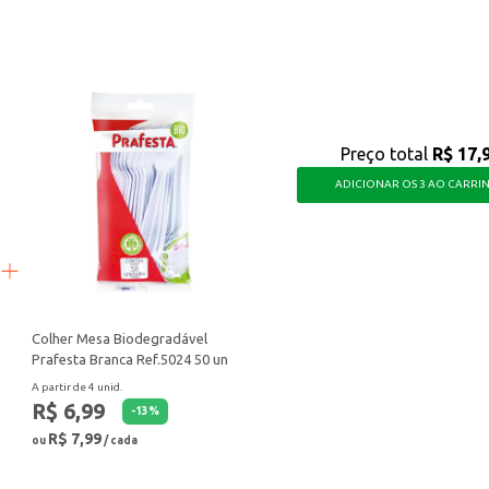
lanchonetes.
quem busca um produto que ofereça energia e um sabor diferenciado.
Preço total
R$ 17,
ADICIONAR OS 3 AO CARRI
Colher Mesa Biodegradável
Prafesta Branca Ref.5024 50 un
A partir de 4 unid.
R$ 6,99
-
13
%
R$ 7,99
ou
/ cada