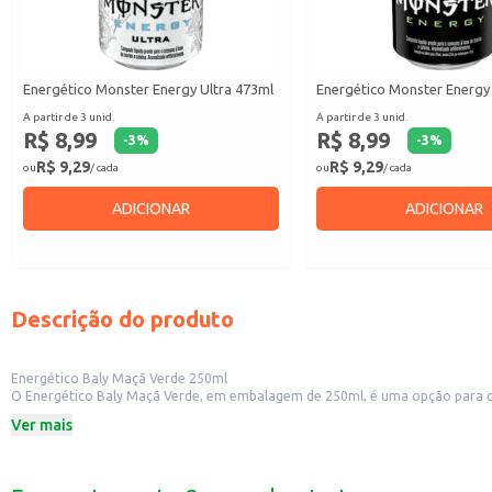
Energético Monster Energy Ultra 473ml
Energético Monster Energy
A partir de 3 unid.
A partir de 3 unid.
R$ 8,99
R$ 8,99
-
3
%
-
3
%
R$ 9,29
R$ 9,29
ou
/ cada
ou
/ cada
ADICIONAR
ADICIONAR
Descrição do produto
Energético Baly Maçã Verde 250ml
O Energético Baly Maçã Verde, em embalagem de 250ml, é uma opção para que
lazer. Sua fórmula oferece um sabor refrescante de maçã verde, agradando d
Ver mais
Dicas de Uso:
Perfeito para consumir em festas e eventos.
Ideal para quem busca energia para atividades físicas.
Pode ser consumido puro ou como base para drinks e coquetéis.