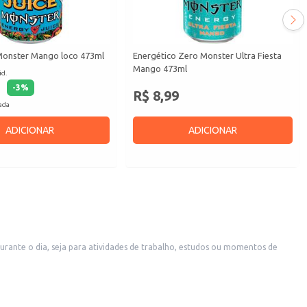
Monster Mango loco 473ml
Energético Zero Monster Ultra Fiesta
Mango 473ml
id.
-
3
%
R$ 8,99
cada
ADICIONAR
ADICIONAR
rante o dia, seja para atividades de trabalho, estudos ou momentos de