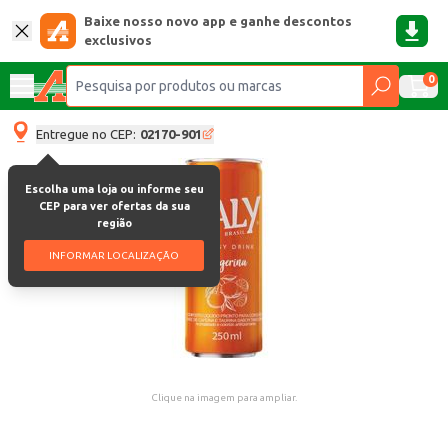
Baixe nosso novo app e ganhe descontos
exclusivos
0
Entregue no CEP:
02170-901
Escolha uma loja ou informe seu
CEP para ver ofertas da sua
região
INFORMAR LOCALIZAÇÃO
Clique na imagem para ampliar.