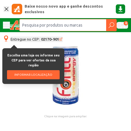
Baixe nosso novo app e ganhe descontos
exclusivos
0
Entregue no CEP:
02170-901
Escolha uma loja ou informe seu
CEP para ver ofertas da sua
região
INFORMAR LOCALIZAÇÃO
Clique na imagem para ampliar.