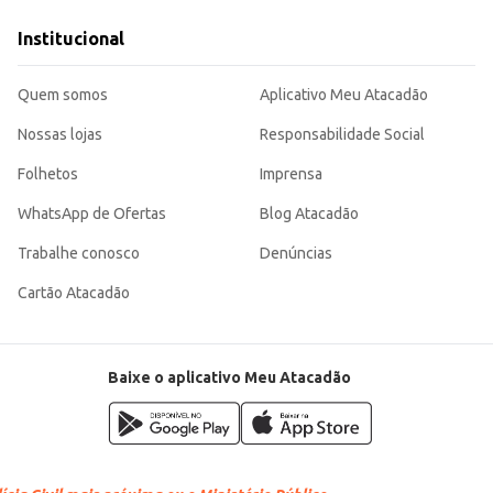
cimento.
Institucional
o uma opção versátil para diferentes ocasiões e públicos. Sua embalagem em l
Quem somos
Aplicativo Meu Atacadão
Nossas lojas
Responsabilidade Social
Folhetos
Imprensa
WhatsApp de Ofertas
Blog Atacadão
Trabalhe conosco
Denúncias
Cartão Atacadão
Baixe o aplicativo Meu Atacadão