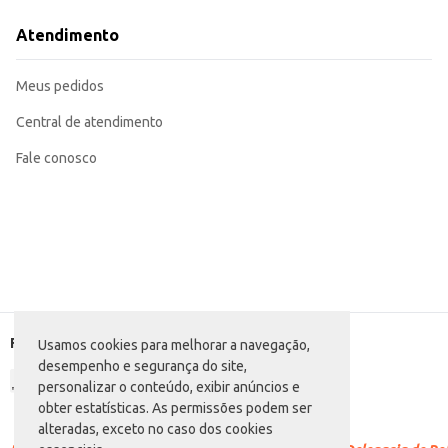
Ideal para consumo individual ou para oferecer aos clientes em seu estabele
Perfeito para acompanhar momentos de trabalho, estudo ou lazer.
Atendimento
O Energético Elev Original oferece praticidade e um sabor reconhecido, send
inteligente para revenda ou consumo pessoal.
Meus pedidos
Central de atendimento
Fale conosco
Formas de pagamento
Usamos cookies para melhorar a navegação,
desempenho e segurança do site,
personalizar o conteúdo, exibir anúncios e
obter estatísticas. As permissões podem ser
alteradas, exceto no caso dos cookies