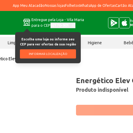
App Meu Atacadão
Nossas lojas
Folhetos
WhatsApp de Ofertas
Cartão At
Entregue pela Loja - Vila Maria
Ba
para o CEP
02170-901
M
Escolha uma loja ou informe seu
Limpeza
Chocolates
Higiene
Beb
CEP para ver ofertas da sua região
INFORMAR LOCALIZAÇÃO
tico Elev Original 473ml
Energético Elev 
Produto indisponível