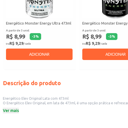
Energético Monster Energy Ultra 473ml
Energético Monster Energy
A partir de 3 unid.
A partir de 3 unid.
R$ 8,99
R$ 8,99
-
3
%
-
3
%
R$ 9,29
R$ 9,29
ou
/ cada
ou
/ cada
ADICIONAR
ADICIONAR
Descrição do produto
Energético Elev Original Lata com 473ml
O Energético Elev Original, em lata de 473ml, é uma opção prática e refres
uma boa escolha para consumo doméstico.
Ver mais
Formato prático em lata de 473ml.
Sabor original Elev.
Dicas de Uso:
Sirva gelado para uma experiência ainda mais refrescante.