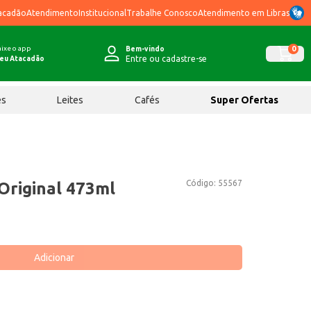
acadão
Atendimento
Institucional
Trabalhe Conosco
Atendimento em Libras
ixe o app
0
Bem-vindo
Entre ou cadastre-se
eu Atacadão
ês
Leites
Cafés
Super Ofertas
Código:
55567
Original 473ml
Adicionar