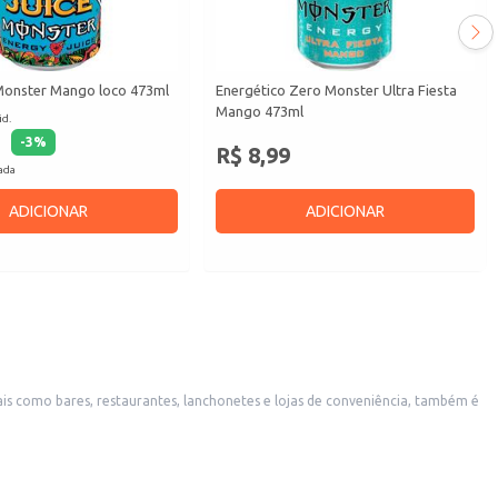
Monster Mango loco 473ml
Energético Zero Monster Ultra Fiesta
Mango 473ml
id.
-
3
%
R$ 8,99
cada
ADICIONAR
ADICIONAR
is como bares, restaurantes, lanchonetes e lojas de conveniência, também é